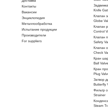
Доставка
Задвижк
Контакты
Knife Gat
Вакансии
Клапан 
Энциклопедия
Globe Va
Металлообработка
Клапан 
Испытание продукции
Control V
Производители
Клапан 
For suppliers
Safety Va
Клапан 
Check Va
Кран ша
Ball Valv
Кран пр
Plug Valv
Затвор д
Butterfly
Фильтр с
Strainer
Конденс
Steam Tr