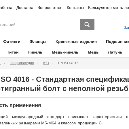
аботка
Доставка
Вопрос-ответ
Контакты
Калькулятор металло
За
Фитинги
Фланцы
Крепежные изделия
Подшипни
Титан
Никель
Медь-никель
Медь
Латунь
я
Энциклопедия
ISO
EN ISO 4016
ISO 4016 - Стандартная специфика
тигранный болт с неполной резьб
сть применения
ящий международный стандарт описывает характеристики ш
авленных размерами M5-M64 и классом продукции C.