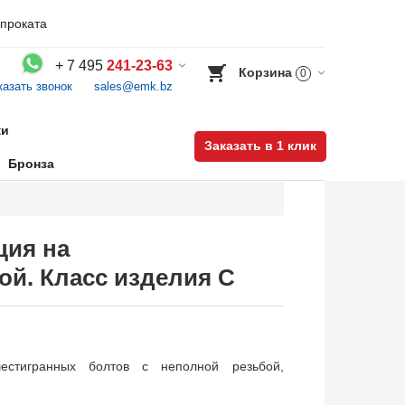
проката
+
7 495
241-23-63
Корзина
0
казать звонок
sales@emk.bz
Воспользуйтесь каталогом, положите товар в корзину и оформите заказ.
ки
Заказать в 1 клик
Бронза
ция на
ой. Класс изделия С
естигранных болтов с неполной резьбой,