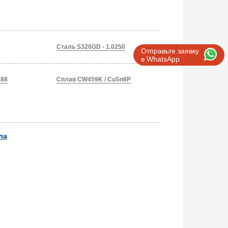
Сталь S320GD - 1.0250
Отправьте заявку
в WhatsApp
188
Сплав CW459K / CuSn8P
ла