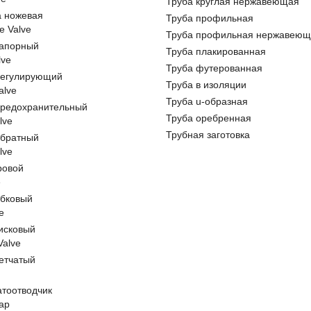
Труба круглая нержавеющая
а ножевая
Труба профильная
e Valve
Труба профильная нержавеющ
запорный
Труба плакированная
lve
Труба футерованная
регулирующий
Труба в изоляции
alve
Труба u-образная
предохранительный
Труба оребренная
lve
Трубная заготовка
обратный
lve
ровой
e
обковый
e
исковый
 Valve
етчатый
атоотводчик
ap