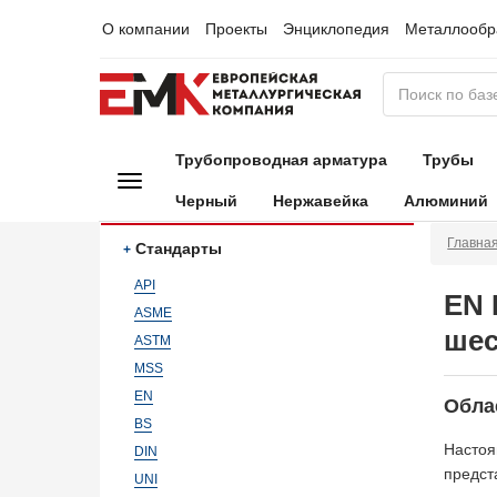
О компании
Проекты
Энциклопедия
Металлообр
Трубопроводная арматура
Трубы
Черный
Нержавейка
Алюминий
Главна
Стандарты
API
EN 
ASME
шес
ASTM
MSS
EN
Обла
BS
Насто
DIN
предст
UNI