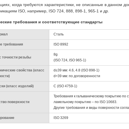
ациях, когда требуются характеристики, не описанные в данном д
икациям ISO, например, ISO 724, 888, 898-1, 965-1 и др.
ческие требования и соответствующие стандарты
риал
Сталь
е требования
ISO 8992
8g
с точности резьбы
(ISO 724, ISO 965-1)
нические свойства (класс
d≤39 мм: 4.6, 4.8 (ISO 898-1)
ности)
d>39 мм: по договоренности
ски (класс изделий)
С (ISO 4759-1)
Требования к гальваническому покрытию по с
ство поверхности
ламельному покрытию – по ISO 10683.
Другие требования и виды поверхности согл
ирование
ISO 3269