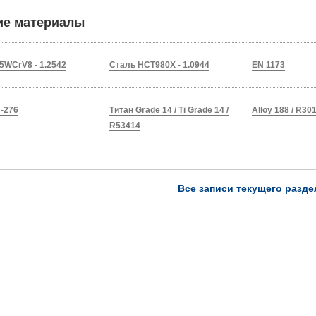
ие материалы
5WCrV8 - 1.2542
Сталь HCT980X - 1.0944
EN 1173
-276
Титан Grade 14 / Ti Grade 14 /
Alloy 188 / R30
R53414
Все записи текущего разде