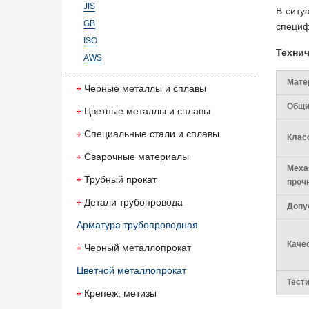
JIS
В ситу
GB
специф
ISO
Техни
AWS
Мате
Черные металлы и сплавы
Общи
Цветные металлы и сплавы
Специальные стали и сплавы
Клас
Сварочные материалы
Меха
Трубный прокат
проч
Детали трубопровода
Допу
Арматура трубопроводная
Каче
Черный металлопрокат
Цветной металлопрокат
Тест
Крепеж, метизы