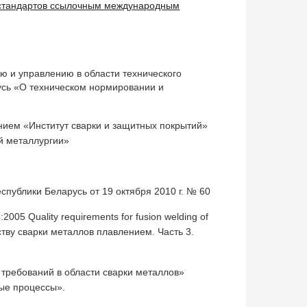
х стандартов ссылочным международным
ю и управлению в области технического
усь «О техническом нормировании и
ем «Институт сварки и защитных покрытий»
й металлургии»
блики Беларусь от 19 октября 2010 г. № 60
 Quality require­ments for fusion welding of
че­ству сварки металлов плавлением. Часть 3.
требований в области сварки металлов»
ые про­цессы».