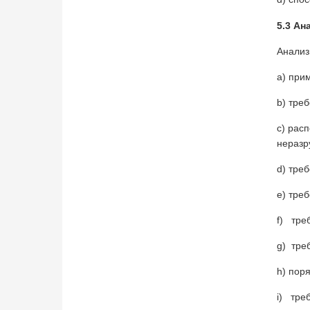
5.3 Ан
Анализ
a) при
b) тре
c) рас
неразр
d) тре
e) тре
f) тре
g) тре
h) пор
i) тре