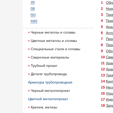
JIS
Обл
Нор
GB
Тер
ISO
При
AWS
Ана
Черные металлы и сплавы
Аут
Пер
Цветные металлы и сплавы
Пер
Специальные стали и сплавы
Обо
Сва
Сварочные материалы
Хра
Трубный прокат
Хра
Детали трубопровода
Тер
Кон
Арматура трубопроводная
Нес
Черный металлопрокат
Упр
Цветной металлопрокат
Иде
Зап
Крепеж, метизы