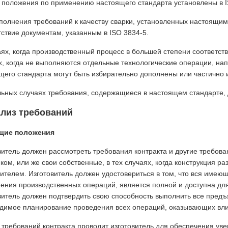
положения по применению настоящего стандарта установлены в I
полнения требований к качеству сварки, установленных настоящим
тствие документам, указанным в ISO 3834-5.
аях, когда производственный процесс в большей степени соответств
х, когда не выполняются отдельные технологические операции, на­
щего стандарта могут быть избирательно до­полнены или частично
льных случаях требования, содержащиеся в настоящем стандарте,
ализ требований
бщие положения
витель должен рассмотреть требования контракта и другие требова
иком, или же свои собственные, в тех случаях, когда конструкция р
вителем. Изготовитель должен удостовериться в том, что вся им
ения производственных операций, является пол­ной и доступна дл
витель должен подтвердить свою способность выполнить все пред
димое планирова­ние проведения всех операций, оказывающих вли
 требований контракта проводит изготовитель для обеспечения уве