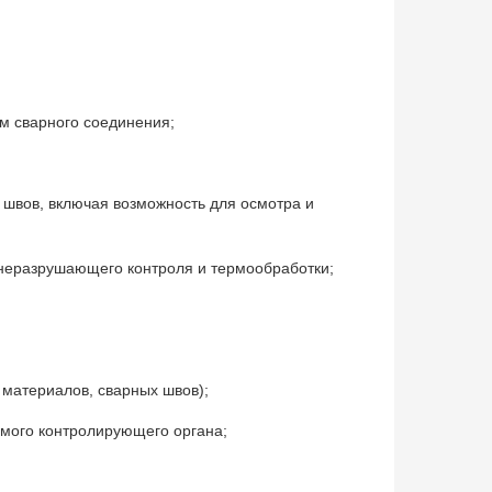
м сварного соединения;
швов, включая воз­можность для осмотра и
 неразрушающего кон­троля и термообработки;
;
материалов, сварных швов);
имого контролирующего органа;