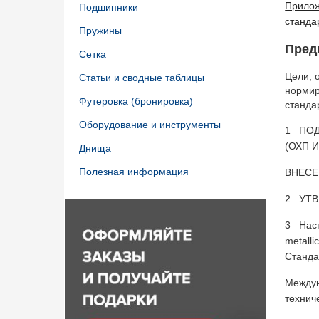
Прилож
Подшипники
станда
Пружины
Пред
Сетка
Цели, 
Статьи и сводные таблицы
нормир
Футеровка (бронировка)
станда
Оборудование и инструменты
1 ПОДГ
(ОХП И
Днища
Полезная информация
ВНЕСЕН
2 УТВЕ
3 Наст
metalli
Станда
Междун
технич