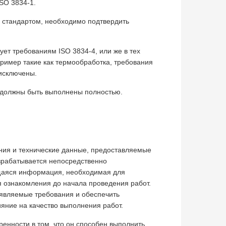
SO 3834-1.
 стандартом, необхо­димо подтвердить
ует требованиям ISO 3834-4, или же в тех
пример такие как термообработка, требования
 исключены.
 должны быть выполнены полностью.
ния и технические дан­ные, предоставляемые
азра­батывается непосредственно
еющаяся информация, необходимая для
я ознакомления до начала проведения работ.
ъявляемые требования и обеспечить
яние на качество выполнения работ.
ренности в том, что он способен выполнить