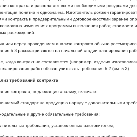
ания контракта и располагает всеми необходимыми ресурсами для 
ментация понятна и однозначна. Изготовитель дол­жен гарантирова
ями контракта и предварительны­ми договоренностями заранее оп
возможных изме­нениях программы выполнения работ, стоимости и
ных расхождений.
мя или перед проведением анализа контракта обычно рассматриваю
ания 5.3 рассматриваются на начальной стадии планирования рабо
ае, когда контракт не составляется (например, изделия изготавливаю
 планирования работ обязан учитывать требования 5.2 (см. 5.3).
ализ требований контракта
ания контракта, подлежащие анализу, включают:
меняемый стандарт на продукцию наряду с дополнительными треб
онодательные и другие обязательные требования;
олнительные требования, установленные изготовителем;
собность изготовителя выполнить предъявляемые требования.