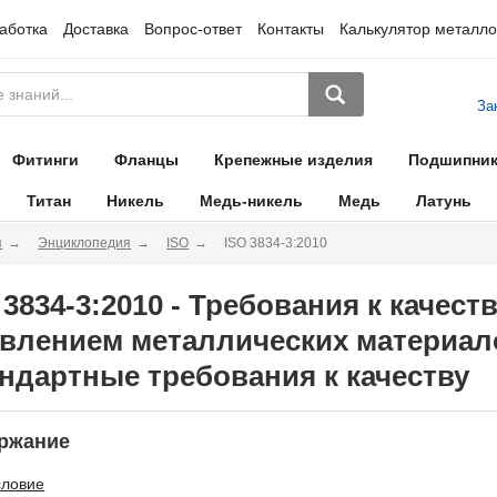
аботка
Доставка
Вопрос-ответ
Контакты
Калькулятор металло
За
Фитинги
Фланцы
Крепежные изделия
Подшипни
Титан
Никель
Медь-никель
Медь
Латунь
я
Энциклопедия
ISO
ISO 3834-3:2010
 3834-3:2010 - Требования к качест
влением металлических материалов
ндартные требования к качеству
ржание
словие