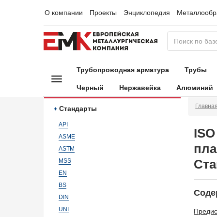
О компании
Проекты
Энциклопедия
Металлообр
Трубопроводная арматура
Трубы
Черный
Нержавейка
Алюминий
Главна
Стандарты
API
ISO
ASME
пла
ASTM
Ста
MSS
EN
BS
Соде
DIN
UNI
Преди