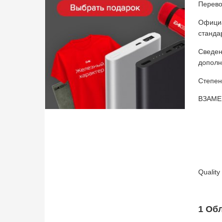
Перево
Официа
станда
Сведен
дополн
Степен
ВЗАМЕ
Quality
1 Об