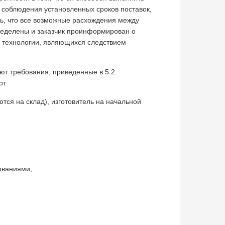
со­блюдения установленных сроков поставок,
ть, что все возможные расхождения между
ределены и заказчик проинформирован о
 технологии, являющихся следствием
т требования, приве­денные в 5.2.
т.
тся на склад), изгото­витель на начальной
ованиями;