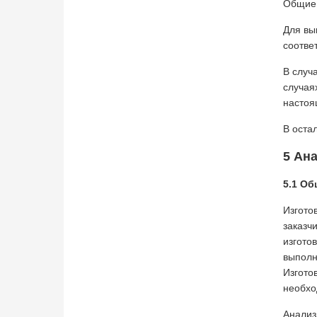
Общие 
Для вы
соотве
В случ
случая
настоя
В оста
5 Ан
5.1 О
Изгото
заказч
изгото
выполн
Изгото
необхо
Анализ