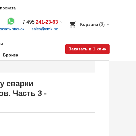
проката
+
7 495
241-23-63
Корзина
0
казать звонок
sales@emk.bz
Воспользуйтесь каталогом, положите товар в корзину и оформите заказ.
ки
Заказать в 1 клик
Бронза
ву сварки
. Часть 3 -