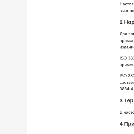
Настоя
выполн
2 Но
Для пр
примен
издани
ISO 38
приме
ISO 38
соотве
3834-4
3 Те
В наст
4 Пр