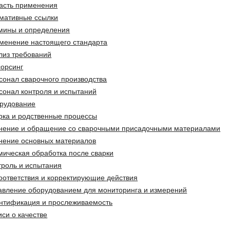
асть применения
мативные ссылки
мины и определения
менение настоящего стандарта
лиз требований
сорсинг
сонал сварочного производства
сонал контроля и испытаний
рудование
рка и родственные процессы
нение и обращение со сварочными присадочными материалами
нение основных материалов
мическая обработка после сварки
троль и испытания
оответствия и корректирующие действия
авление оборудованием для мониторинга и измерений
нтификация и прослеживаемость
иси о качестве