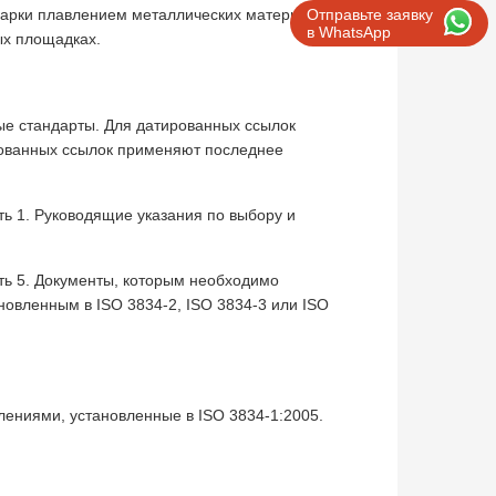
варки плавлением ме­таллических материалов,
Отправьте заявку
в WhatsApp
ых площадках.
 стандарты. Для да­тированных ссылок
рованных ссылок применяют последнее
ь 1. Руководящие ука­зания по выбору и
ть 5. Документы, кото­рым необходимо
новлен­ным в ISO 3834-2, ISO 3834-3 или ISO
ениями, установленные в ISO 3834-1:2005.