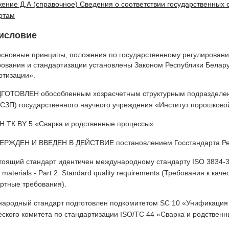
ение Д.А (справочное) Сведения о соответствии государственны
ртам
исловие
основные принципы, положения по государственному регулировани
ования и стандартизации установлены Законом Республики Белар
ртизации».
ОТОВЛЕН обособленным хозрасчетным структурным подразделени
СЗП) государственного научного учреждения «Институт порошково
 ТК BY 5 «Сварка и родственные процессы»
РЖДЕН И ВВЕДЕН В ДЕЙСТВИЕ постановлением Госстандарта Респу
оящий стандарт идентичен международному стандарту ISO 3834-3:2005
c materials - Part 2: Standard quality requirements (Требования к ка
ртные требования).
ародный стандарт подготовлен подкомитетом SC 10 «Унификация 
еского комитета по стандартизации ISO/TC 44 «Сварка и родственн