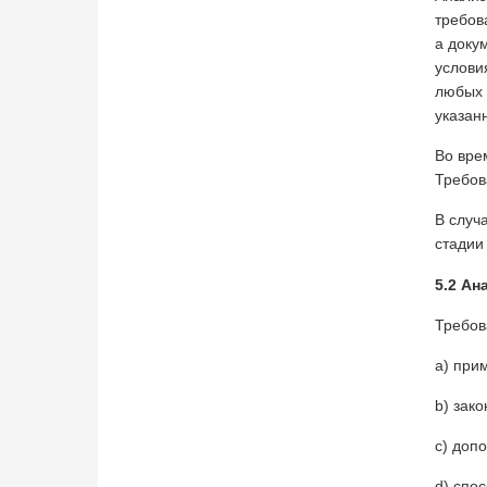
требов
а доку
услови
любых 
указан
Во вре
Требов
В случ
стадии
5.2 Ан
Требов
a) при
b) зак
c) доп
d) спо