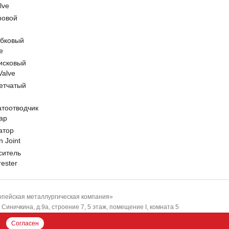
lve
ровой
e
обковый
e
исковый
 Valve
етчатый
атоотводчик
ap
атор
n Joint
ситель
rester
пейская металлургическая компания»
-я Синичкина, д.9а, строение 7, 5 этаж, помещение I, комната 5
ЕМК"
Согласен