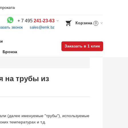
проката
+
7 495
241-23-63
Корзина
0
казать звонок
sales@emk.bz
Воспользуйтесь каталогом, положите товар в корзину и оформите заказ.
ки
Заказать в 1 клик
Бронза
я на трубы из
ли (далее именуемые "трубы"), используемые
оких температурах и т.д.