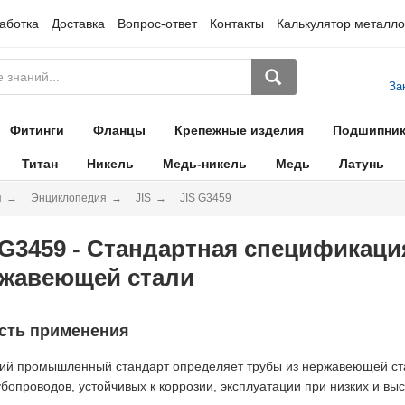
аботка
Доставка
Вопрос-ответ
Контакты
Калькулятор металло
За
Фитинги
Фланцы
Крепежные изделия
Подшипни
Титан
Никель
Медь-никель
Медь
Латунь
я
Энциклопедия
JIS
JIS G3459
 G3459 - Стандартная спецификаци
жавеющей стали
сть применения
ий промышленный стандарт определяет трубы из нержавеющей ста
убопроводов, устойчивых к коррозии, эксплуатации при низких и выс