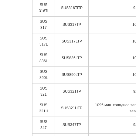
SUS
SUS316TiTP
9
316Ti
SUS
SUS317TP
1
317
SUS
SUS317LTP
1
317L
SUS
SUS836LTP
1
836L
SUS
SUS890LTP
1
890L
SUS
SUS321TP
9
321
SUS
1095 мин. холодное за
SUS321HTP
321H
зав
SUS
SUS347TP
9
347