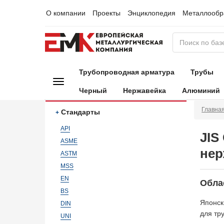
О компании
Проекты
Энциклопедия
Металлообр
Трубопроводная арматура
Трубы
Черный
Нержавейка
Алюминий
Главна
Стандарты
API
JIS
ASME
нер
ASTM
MSS
EN
Обла
BS
Японск
DIN
для тр
UNI