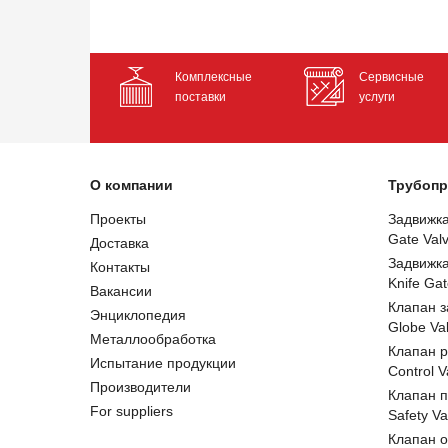
Комплексные
Сервисные
поставки
услуги
О компании
Трубопр
Проекты
Задвижк
Gate Val
Доставка
Задвижк
Контакты
Knife Gat
Вакансии
Клапан 
Энциклопедия
Globe Va
Металлообработка
Клапан 
Испытание продукции
Control V
Производители
Клапан 
For suppliers
Safety Va
Клапан 