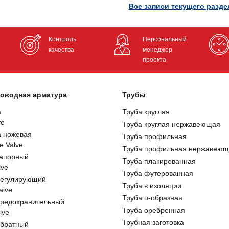
Все записи текущего разде
Контроль
Персональный
качества
менеджер
проекта
оводная арматура
Трубы
а
Труба круглая
ve
Труба круглая нержавеющая
а ножевая
Труба профильная
e Valve
Труба профильная нержавеющ
запорный
Труба плакированная
lve
Труба футерованная
регулирующий
Труба в изоляции
alve
Труба u-образная
предохранительный
Труба оребренная
lve
Трубная заготовка
обратный