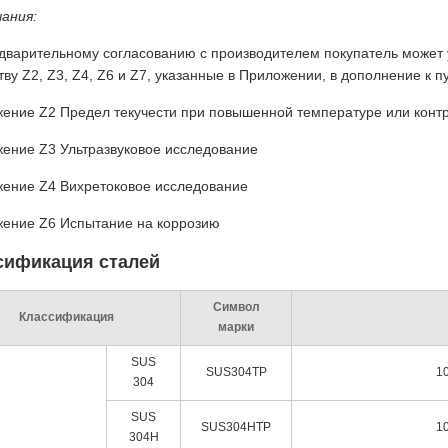
ания:
дварительному согласованию с производителем покупатель может 
ству Z2, Z3, Z4, Z6 и Z7, указанные в Приложении, в дополнение к 
ение Z2 Предел текучести при повышенной температуре или конт
ение Z3 Ультразвуковое исследование
ение Z4 Вихретоковое исследование
ение Z6 Испытание на коррозию
сификация сталей
Символ
Классификация
марки
SUS
SUS304TP
1
304
SUS
SUS304HTP
1
304H