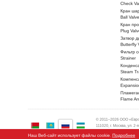
Check Va
Кран ша
Ball Valv
Кран пр
Plug Valv
Затвор д
Butterfly
Фильтр с
Strainer
Конденс
Steam Tr
Компенс
Expansio
Пламега
Flame Ar
© 2011–2026 ООО «Евро
111020, г. Москва, ул. 2
ИНН 7743820503 ООО "
Наш Веб-сайт использует файлы cookie.
Подробнее