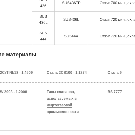
SUS
SUS436TP
Отжиг 700 мин., ох
436
SUS
SUS436L
Отжиг 720 мин., ох
436L
SUS
SUS444
Отжиг 720 мин., ох
444
ие материалы
2CrTiNb18 - 1.4509
Сталь 2CS100 - 1.1274
Сталь 9
W 2008 - 1.2008
Типы клапанов,
BS 7777
используемых в
нефтегазовой
промышленности