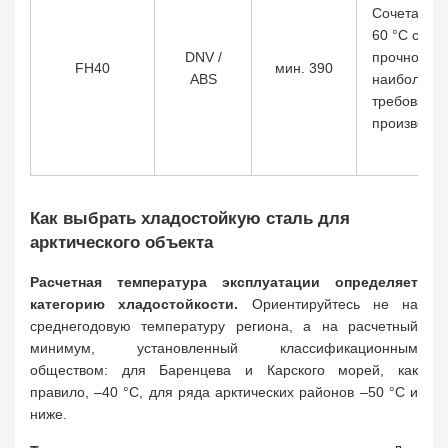
Сочетает K
60 °C с по
DNV /
прочностью
FH40
мин. 390
ABS
наиболее 
требования
производи
Как выбрать хладостойкую сталь для
арктического объекта
Расчетная температура эксплуатации определяет
категорию хладостойкости.
Ориентируйтесь не на
среднегодовую температуру региона, а на расчетный
минимум, установленный классификационным
обществом: для Баренцева и Карского морей, как
правило, –40 °C, для ряда арктических районов –50 °C и
ниже.