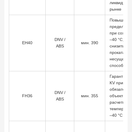
ликвидност
рынке
Повышенн
предел тек
при сохран
DNV /
–40 °C, по
EH40
мин. 390
ABS
снизить то
проката бе
несущей
способност
Гарантиро
KV при –60
обязательн
DNV /
FH36
мин. 355
объектов с
ABS
расчетной
температу
–40 °C