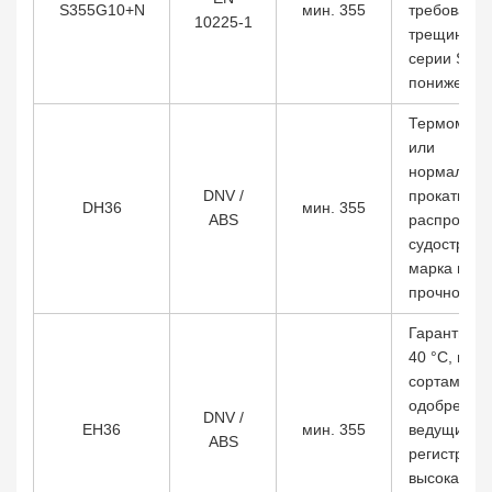
S355G10+N
мин. 355
требования
10225-1
трещиносто
серии S355
пониженны
Термомеха
или
нормализ
DNV /
прокатка, 
DH36
мин. 355
ABS
распростр
судостроит
марка пов
прочности
Гарантия K
40 °C, шир
сортамент 
одобрена 
DNV /
EH36
мин. 355
ведущими
ABS
регистрами
высокая