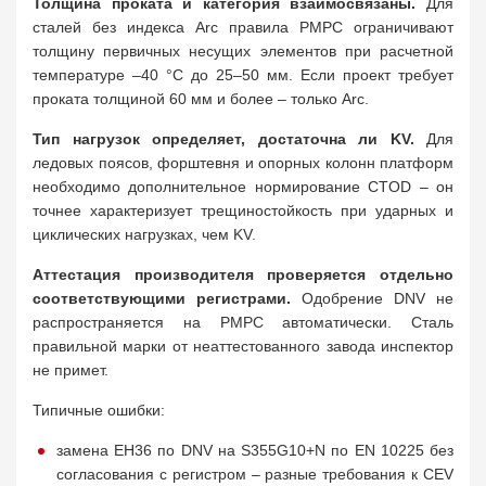
Толщина проката и категория взаимосвязаны.
Для
сталей без индекса Arc правила РМРС ограничивают
толщину первичных несущих элементов при расчетной
температуре –40 °C до 25–50 мм. Если проект требует
проката толщиной 60 мм и более – только Arc.
Тип нагрузок определяет, достаточна ли KV.
Для
ледовых поясов, форштевня и опорных колонн платформ
необходимо дополнительное нормирование CTOD – он
точнее характеризует трещиностойкость при ударных и
циклических нагрузках, чем KV.
Аттестация производителя проверяется отдельно
соответствующими регистрами.
Одобрение DNV не
распространяется на РМРС автоматически. Сталь
правильной марки от неаттестованного завода инспектор
не примет.
Типичные ошибки:
замена EH36 по DNV на S355G10+N по EN 10225 без
согласования с регистром – разные требования к CEV