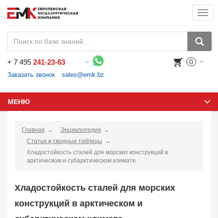
Togg
navi
+
7 495
241-23-63
0
Воспользуйтесь каталогом, положите товар в корзину и оформите заказ.
Заказать звонок
sales@emk.bz
МЕНЮ
Главная
Энциклопедия
Статьи и сводные таблицы
Хладостойкость сталей для морских конструкций в
арктическом и субарктическом климате
Хладостойкость сталей для морских
конструкций в арктическом и