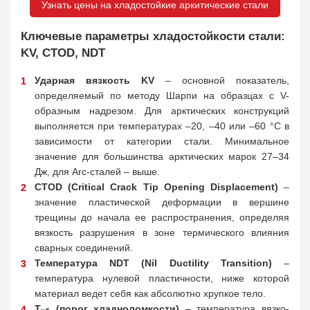
Узнать цены на хладостойкие аркитические стали
Ключевые параметры хладостойкости стали:
KV, CTOD, NDT
Ударная вязкость KV
– основной показатель,
определяемый по методу Шарпи на образцах с V-
образным надрезом. Для арктических конструкций
выполняется при температурах –20, –40 или –60 °C в
зависимости от категории стали. Минимальное
значение для большинства арктических марок 27–34
Дж, для Arc-сталей – выше.
CTOD (Critical Crack Tip Opening Displacement)
–
значение пластической деформации в вершине
трещины до начала ее распространения, определяя
вязкость разрушения в зоне термического влияния
сварных соединений.
Температура NDT (Nil Ductility Transition)
–
температура нулевой пластичности, ниже которой
материал ведет себя как абсолютно хрупкое тело.
T
(порог хладноломкости)
– температура вязко-