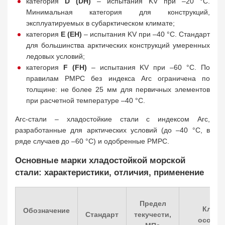
категория
D (DH)
– испытания KV при –20 °C.
Минимальная категория для конструкций,
эксплуатируемых в субарктическом климате;
категория
E (EH)
– испытания KV при –40 °C. Стандарт
для большинства арктических конструкций умеренных
ледовых условий;
категория
F (FH)
– испытания KV при –60 °C. По
правилам РМРС без индекса Arc ограничена по
толщине: не более 25 мм для первичных элементов
при расчетной температуре –40 °C.
Arc-стали – хладостойкие стали с индексом Arc,
разработанные для арктических условий (до –40 °C, в
ряде случаев до –60 °C) и одобренные РМРС.
Основные марки хладостойкой морской
стали: характеристики, отличия, применение
Предел
Ключ
Обозначение
Стандарт
текучести,
особен