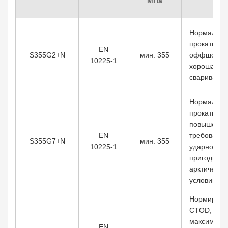
МПа
Нормализ
прокатка, 
EN
S355G2+N
мин. 355
оффшорная
10225-1
хорошая
свариваем
Нормализ
прокатка,
повышенн
EN
требования
S355G7+N
мин. 355
10225-1
ударной вя
пригодна д
арктически
условий
Нормирует
CTOD,
максималь
EN