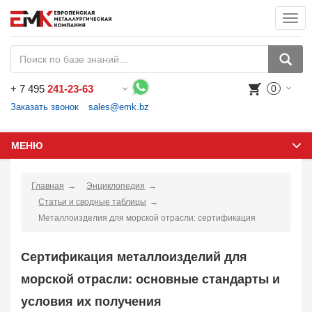
Togg
navi
+
7 495
241-23-63
0
Воспользуйтесь каталогом, положите товар в корзину и оформите заказ.
Заказать звонок
sales@emk.bz
МЕНЮ
Главная
Энциклопедия
Статьи и сводные таблицы
Металлоизделия для морской отрасли: сертификация
Сертификация металлоизделий для
морской отрасли: основные стандарты и
условия их получения