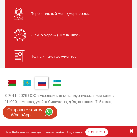
Персональный менеджер проекта
«Точно в срок» (Just In Time)
Полный пакет документов
© 2011–2026 ООО «Европейская металлургическая компания»
111020, г. Москва, ул. 2-я Синичкина, д.9а, строение 7, 5 этаж,
помещение I, комната 5
Отправьте заявку
ИНН 7743820503 ООО "ЕМК"
в WhatsApp
Согласен
Наш Веб-сайт использует файлы cookie.
Подробнее