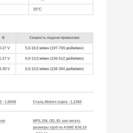
20°C
В
Скорость подачи проволоки
0-27 V
5,0-18,0 м/мин (197-709 дюйм/мин)
1-27 V
6,0-13,0 м/мин (236-512 дюйм/мин)
4-30 V
6,0-10,0 м/мин (236-394 дюйм/мин)
 - 1.0848
Сталь Motors supra - 1.2360
son
NPS, DN, OD, ID: как читать
размеры труб по ASME B36.10