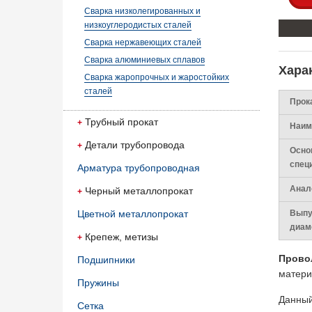
Сварка низколегированных и
низкоуглеродистых сталей
Сварка нержавеющих сталей
Сварка алюминиевых сплавов
Хара
Сварка жаропрочных и жаростойких
сталей
Прок
Трубный прокат
Наим
Детали трубопровода
Осно
спец
Арматура трубопроводная
Анал
Черный металлопрокат
Цветной металлопрокат
Выпу
диам
Крепеж, метизы
Провол
Подшипники
матери
Пружины
Данный
Сетка