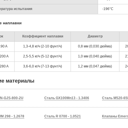
ература испытания
-196°C
е наплавки
ок
Коэффициент наплавки
Диаметр
190 A
1,3-4,8 кг/ч (2-10 фунт/ч)
0,8 мм (0,030 дюйма)
2
200 A
2,5-5,5 кг/ч (5-12 фунт/ч)
1,0 мм (0,040 дюйма)
2
280 A
3,6-6,0 кг/ч (7-13 фунт/ч)
1,2 мм (0,047 дюйма)
2
ие материалы
EN-GJS-800-2U
Сталь GX100Mn13 - 1.3406
Сталь M520-65E
M 298 - 1.2678
Сталь R 0700 - 1.0521
Клапаны Emer