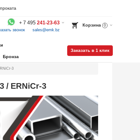
проката
+
7 495
241-23-63
Корзина
0
казать звонок
sales@emk.bz
Воспользуйтесь каталогом, положите товар в корзину и оформите заказ.
ки
Заказать в 1 клик
Бронза
ERNiCr-3
 / ERNiCr-3