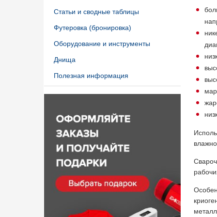
бол
Статьи и сводные таблицы
нап
Футеровка (бронировка)
ник
Оборудование и инструменты
диа
низ
Днища
выс
Полезная информация
выс
мар
жар
низ
Исполь
влажно
Свароч
рабочи
Особен
криоге
металл