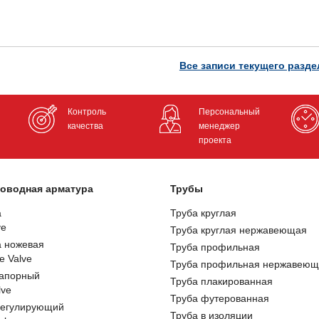
Все записи текущего разде
Контроль
Персональный
качества
менеджер
проекта
оводная арматура
Трубы
а
Труба круглая
ve
Труба круглая нержавеющая
а ножевая
Труба профильная
e Valve
Труба профильная нержавеющ
запорный
Труба плакированная
lve
Труба футерованная
регулирующий
Труба в изоляции