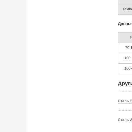
Темп
Данны
Т
70-
100-
160-
Друг
Сталь 
Сталь W