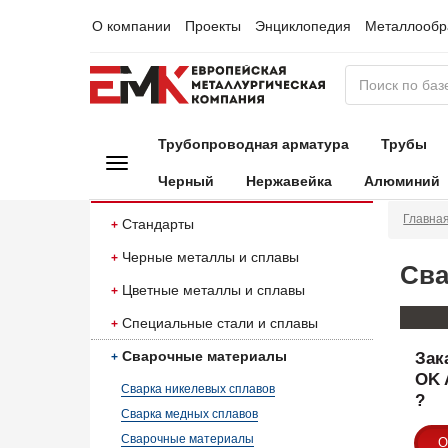
О компании
Проекты
Энциклопедия
Металлообр
Трубопроводная арматура
Трубы
Черный
Нержавейка
Алюминий
Главна
Стандарты
Черные металлы и сплавы
Сва
Цветные металлы и сплавы
Специальные стали и сплавы
Сварочные материалы
Зак
OK 
Сварка никелевых сплавов
?
Сварка медных сплавов
Сварочные материалы
О