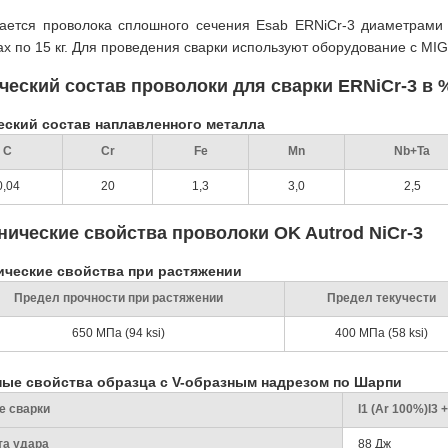
ается проволока сплошного сечения Esab ERNiCr-3 диаметрами о
ах по 15 кг. Для проведения сварки используют оборудование с MI
ческий состав проволоки для сварки ERNiCr-3 в 
еский состав наплавленного металла
C
Cr
Fe
Mn
Nb+Ta
0,04
20
1,3
3,0
2,5
нические свойства проволоки OK Autrod NiCr-3
ические свойства при растяжении
Предел прочности при растяжении
Предел текучести
650 МПа (94 ksi)
400 МПа (58 ksi)
ные свойства образца с V-образным надрезом по Шарпи
е сварки
I1 (Ar 100%)I3
та удара
88 Дж