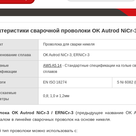
ктеристики сварочной проволоки OK Autrod NiCr-3
ат
Проволока для сварки никеля
енование сплава
OK Autrod NiCr-3, ERNiCr-3
вные
AWS A5.14
- Стандартные спецификации на голые св
ификации
сплавов
оги
EN ISO 18274
S Ni 6082 
скаемые
0,8; 1,0 и 1,2мм
етры
ока OK Autrod NiCr-3 / ERNiCr-3
(предыдущее название OK Au
алом в линейке сварочных проволок на основе никеля.
 тип проволоки можно использовать с: