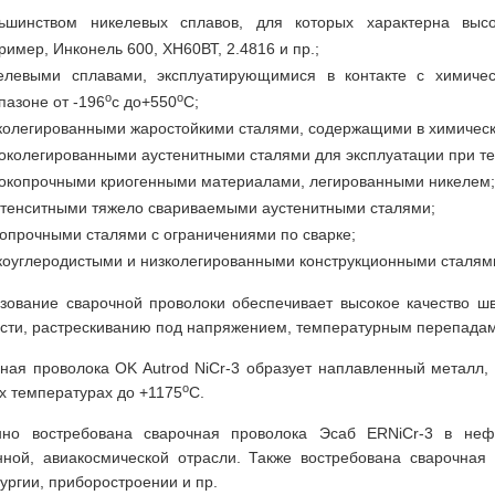
ьшинством никелевых сплавов, для которых характерна высок
ример, Инконель 600, ХН60ВТ, 2.4816 и пр.;
елевыми сплавами, эксплуатирующимися в контакте с химиче
о
о
пазоне от -196
с до+550
С;
колегированными жаростойкими сталями, содержащими в химическ
околегированными аустенитными сталями для эксплуатации при т
окопрочными криогенными материалами, легированными никелем
тенситными тяжело свариваемыми аустенитными сталями;
опрочными сталями с ограничениями по сварке;
коуглеродистыми и низколегированными конструкционными сталям
зование сварочной проволоки обеспечивает высокое качество шв
сти, растрескиванию под напряжением, температурным перепадам
ная проволока OK Autrod NiCr-3 образует наплавленный металл,
о
х температурах до +1175
С.
но востребована сварочная проволока Эсаб ERNiCr-3 в нефте
нной, авиакосмической отрасли. Также востребована сварочна
ургии, приборостроении и пр.