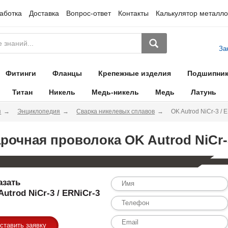
аботка
Доставка
Вопрос-ответ
Контакты
Калькулятор металло
За
Фитинги
Фланцы
Крепежные изделия
Подшипни
Титан
Никель
Медь-никель
Медь
Латунь
я
Энциклопедия
Сварка никелевых сплавов
OK Autrod NiCr-3 / 
рочная проволока OK Autrod NiCr-3
азать
Autrod NiCr-3 / ERNiCr-3
ставить заявку