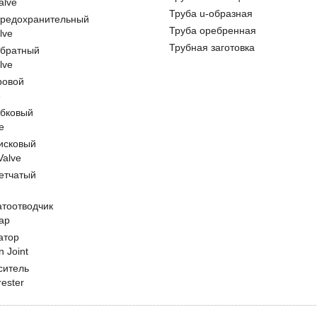
alve
Труба u-образная
предохранительный
Труба оребренная
lve
Трубная заготовка
обратный
lve
ровой
e
обковый
e
исковый
 Valve
етчатый
атоотводчик
ap
атор
n Joint
ситель
rester