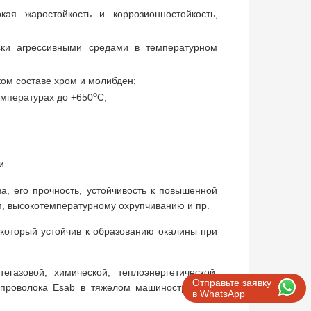
ая жаростойкость и коррозионностойкость,
ски агрессивными средами в температурном
ом составе хром и молибден;
о
емпературах до +650
С;
;
и.
а, его прочность, устойчивость к повышенной
, высокотемпературному охрупчиванию и пр.
 который устойчив к образованию окалины при
газовой, химической, теплоэнергетической,
Отправьте заявку
я проволока Esab в тяжелом машиностроении,
в WhatsApp