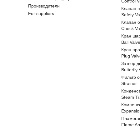
Control V
Производители
Клапан 
For suppliers
Safety Va
Клапан 
Check Va
Кран ша
Ball Valv
Кран пр
Plug Valv
Затвор д
Butterfly
Фильтр с
Strainer
Конденс
Steam Tr
Компенс
Expansio
Пламега
Flame Ar