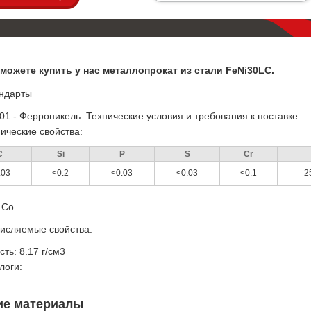
можете купить у нас металлопрокат из стали FeNi30LC.
ндарты
01 - Ферроникель. Технические условия и требования к поставке.
ические свойства:
C
Si
P
S
Cr
.03
<0.2
<0.03
<0.03
<0.1
2
+ Co
исляемые свойства:
ть: 8.17 г/см3
логи:
ие материалы