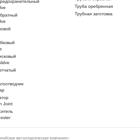
предохранительный
Труба оребренная
lve
Трубная заготовка
обратный
lve
ровой
e
обковый
e
исковый
 Valve
етчатый
атоотводчик
ap
атор
n Joint
ситель
rester
пейская металлургическая компания»