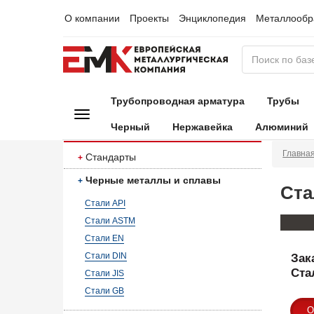
О компании
Проекты
Энциклопедия
Металлообр
Трубопроводная арматура
Трубы
Черный
Нержавейка
Алюминий
Главна
Стандарты
Черные металлы и сплавы
Ста
Стали API
Стали ASTM
Стали EN
Стали DIN
Зак
Ста
Стали JIS
Стали GB
О