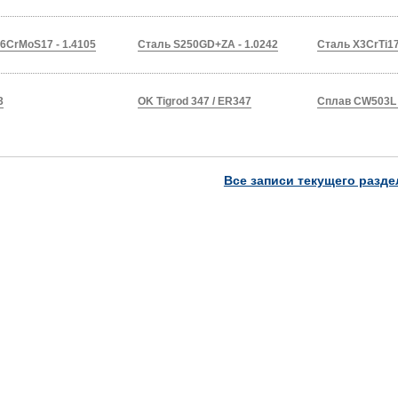
6CrMoS17 - 1.4105
Сталь S250GD+ZA - 1.0242
Сталь X3CrTi17
3
OK Tigrod 347 / ER347
Сплав CW503L 
Все записи текущего разде