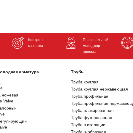
Контроль
Персональный
качества
менеджер
проекта
оводная арматура
Трубы
а
Труба круглая
ve
Труба круглая нержавеющая
а ножевая
Труба профильная
e Valve
Труба профильная нержавеющ
запорный
Труба плакированная
lve
Труба футерованная
регулирующий
Труба в изоляции
alve
Труба u-образная