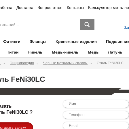
аботка
Доставка
Вопрос-ответ
Контакты
Калькулятор металло
За
Фитинги
Фланцы
Крепежные изделия
Подшипни
Титан
Никель
Медь-никель
Медь
Латунь
я
Энциклопедия
Черные металлы и сплавы
Сталь FeNi30LC
ль FeNi30LC
азать
ль FeNi30LC ?
ставить заявку