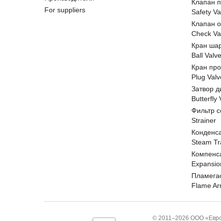
Клапан 
For suppliers
Safety Va
Клапан 
Check Va
Кран ша
Ball Valv
Кран пр
Plug Valv
Затвор д
Butterfly
Фильтр с
Strainer
Конденс
Steam Tr
Компенс
Expansio
Пламега
Flame Ar
© 2011–2026 ООО «Евро