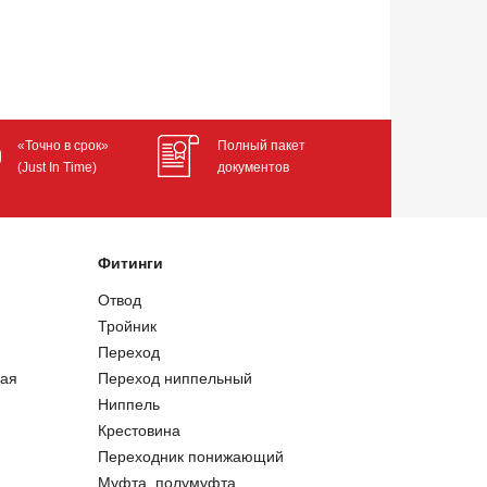
«Точно в срок»
Полный пакет
(Just In Time)
документов
Фитинги
Отвод
Тройник
Переход
ая
Переход ниппельный
Ниппель
Крестовина
Переходник понижающий
Муфта, полумуфта