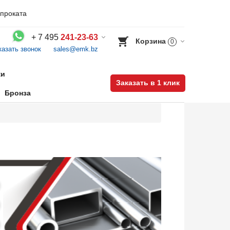
проката
+
7 495
241-23-63
Корзина
0
казать звонок
sales@emk.bz
Воспользуйтесь каталогом, положите товар в корзину и оформите заказ.
ки
Заказать в 1 клик
Бронза