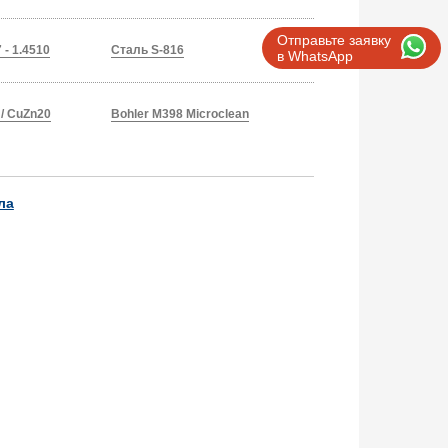
Отправьте заявку
 - 1.4510
Сталь S-816
в WhatsApp
/ CuZn20
Bohler M398 Microclean
ла