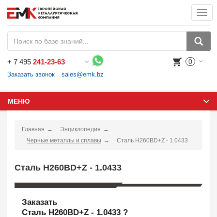
Togg
navi
+
7 495
241-23-63
0
Воспользуйтесь каталогом, положите товар в корзину и оформите заказ.
Заказать звонок
sales@emk.bz
МЕНЮ
Главная
Энциклопедия
Черные металлы и сплавы
Сталь H260BD+Z - 1.0433
Сталь H260BD+Z - 1.0433
Заказать
Сталь H260BD+Z - 1.0433 ?