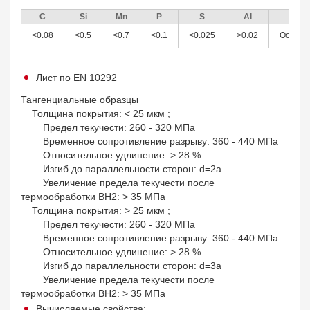
C
Si
Mn
P
S
Al
Fe
<0.08
<0.5
<0.7
<0.1
<0.025
>0.02
Осталь
Лист по EN 10292
Тангенциальные образцы
Толщина покрытия: < 25 мкм ;
Предел текучести: 260 - 320 МПа
Временное сопротивление разрыву: 360 - 440 МПа
Относительное удлинение: > 28 %
Изгиб до параллельности сторон: d=2a
Увеличение предела текучести после
термообработки BH2: > 35 МПа
Толщина покрытия: > 25 мкм ;
Предел текучести: 260 - 320 МПа
Временное сопротивление разрыву: 360 - 440 МПа
Относительное удлинение: > 28 %
Изгиб до параллельности сторон: d=3a
Увеличение предела текучести после
термообработки BH2: > 35 МПа
Вычисляемые свойства: