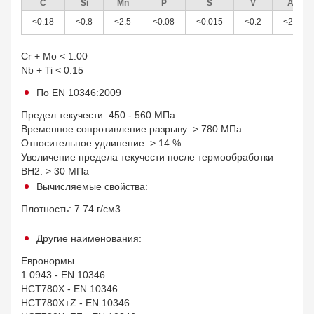
C
Si
Mn
P
S
V
Al
<0.18
<0.8
<2.5
<0.08
<0.015
<0.2
<2.0
Cr + Mo < 1.00
Nb + Ti < 0.15
По EN 10346:2009
Предел текучести: 450 - 560 МПа
Временное сопротивление разрыву: > 780 МПа
Относительное удлинение: > 14 %
Увеличение предела текучести после термообработки
BH2: > 30 МПа
Вычисляемые свойства:
Плотность: 7.74 г/см3
Другие наименования:
Евронормы
1.0943 - EN 10346
HCT780X - EN 10346
HCT780X+Z - EN 10346