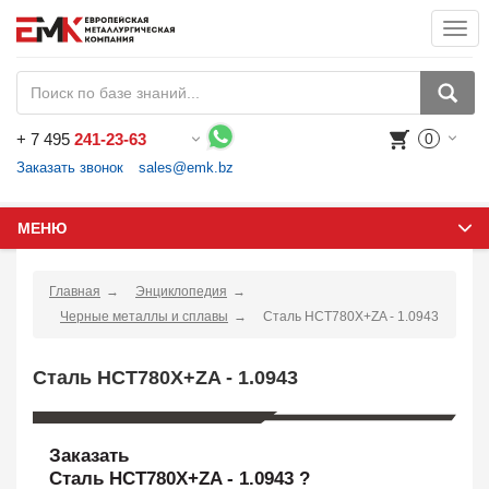
Togg
navi
+
7 495
241-23-63
0
Воспользуйтесь каталогом, положите товар в корзину и оформите заказ.
Заказать звонок
sales@emk.bz
МЕНЮ
Главная
Энциклопедия
Черные металлы и сплавы
Сталь HCT780X+ZA - 1.0943
Сталь HCT780X+ZA - 1.0943
Заказать
Сталь HCT780X+ZA - 1.0943 ?