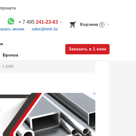
проката
+
7 495
241-23-63
Корзина
0
казать звонок
sales@emk.bz
Воспользуйтесь каталогом, положите товар в корзину и оформите заказ.
ки
Заказать в 1 клик
Бронза
- 1.3265