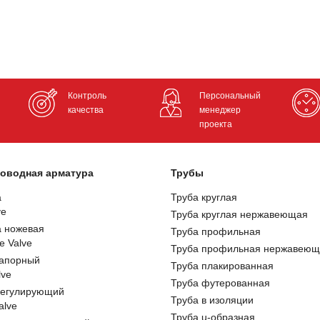
Контроль
Персональный
качества
менеджер
проекта
оводная арматура
Трубы
а
Труба круглая
ve
Труба круглая нержавеющая
а ножевая
Труба профильная
e Valve
Труба профильная нержавеющ
запорный
Труба плакированная
lve
Труба футерованная
регулирующий
Труба в изоляции
alve
Труба u-образная