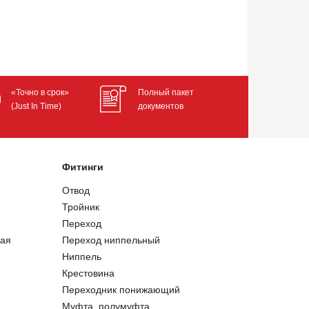
«Точно в срок»
Полный пакет
(Just In Time)
документов
Фитинги
Отвод
Тройник
Переход
ая
Переход ниппельный
Ниппель
Крестовина
Переходник понижающий
Муфта, полумуфта