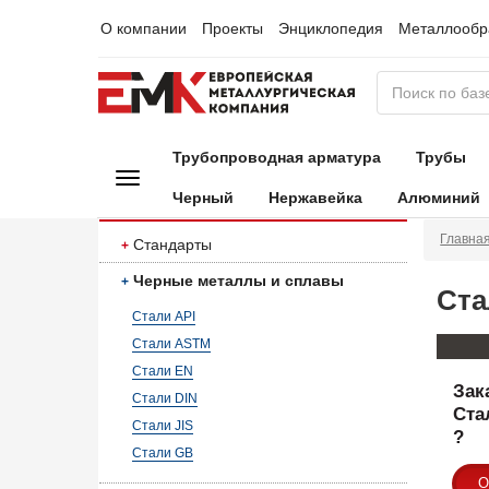
О компании
Проекты
Энциклопедия
Металлообр
Трубопроводная арматура
Трубы
Черный
Нержавейка
Алюминий
Главна
Стандарты
Черные металлы и сплавы
Ста
Стали API
Стали ASTM
Стали EN
Зак
Стали DIN
Ста
Стали JIS
?
Стали GB
О