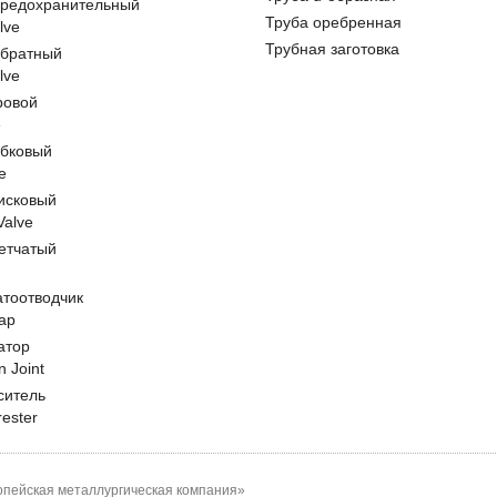
предохранительный
Труба оребренная
lve
Трубная заготовка
обратный
lve
ровой
e
обковый
e
исковый
 Valve
етчатый
атоотводчик
ap
атор
n Joint
ситель
rester
пейская металлургическая компания»