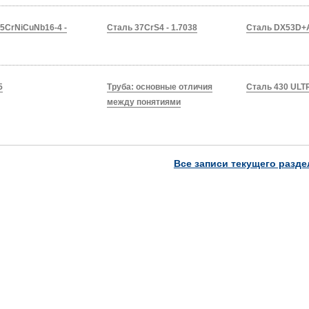
5CrNiCuNb16-4 -
Сталь 37CrS4 - 1.7038
Сталь DX53D+A
5
Труба: основные отличия
Сталь 430 UL
между понятиями
Все записи текущего разде