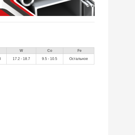
W
Co
Fe
8
17.2 - 18.7
9.5 - 10.5
Остальное