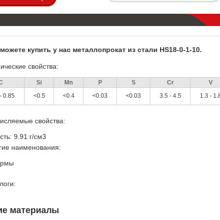
можете купить у нас металлопрокат из стали HS18-0-1-10.
ические свойства:
C
Si
Mn
P
S
Cr
V
- 0.85
<0.5
<0.4
<0.03
<0.03
3.5 - 4.5
1.3 - 1.
исляемые свойства:
отность: 9.91 г/см3
гие наименования:
ормы
логи:
ие материалы