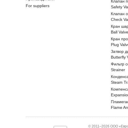
Клапан 
For suppliers
Safety Va
Клапан 
Check Va
Кран ша
Ball Valv
Кран пр
Plug Valv
Затвор д
Butterfly
Фильтр с
Strainer
Конденс
Steam Tr
Компенс
Expansio
Пламега
Flame Ar
© 2011–2026 ООО «Евро