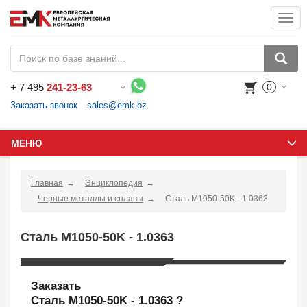
Togg
navi
+
7 495
241-23-63
0
Воспользуйтесь каталогом, положите товар в корзину и оформите заказ.
Заказать звонок
sales@emk.bz
МЕНЮ
Главная
Энциклопедия
Черные металлы и сплавы
Сталь M1050-50K - 1.0363
Сталь M1050-50K - 1.0363
Заказать
Сталь M1050-50K - 1.0363 ?