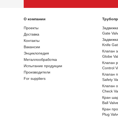
О компании
Трубопр
Проекты
Задвижк
Gate Val
Доставка
Задвижк
Контакты
Knife Gat
Вакансии
Клапан 
Энциклопедия
Globe Va
Металлообработка
Клапан 
Испытание продукции
Control V
Производители
Клапан 
For suppliers
Safety Va
Клапан 
Check Va
Кран ша
Ball Valv
Кран пр
Plug Valv