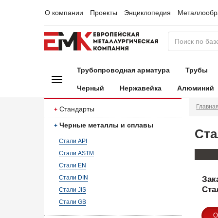
О компании
Проекты
Энциклопедия
Металлообр
Трубопроводная арматура
Трубы
Черный
Нержавейка
Алюминий
Главна
Стандарты
Черные металлы и сплавы
Ста
Стали API
Стали ASTM
Стали EN
Стали DIN
Зак
Ста
Стали JIS
Стали GB
О