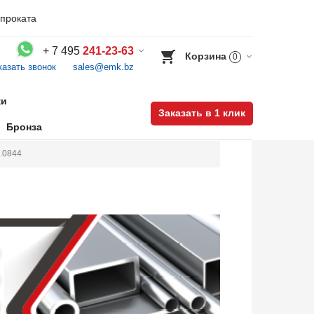
проката
+
7 495
241-23-63
Корзина
0
казать звонок
sales@emk.bz
Воспользуйтесь каталогом, положите товар в корзину и оформите заказ.
ки
Заказать в 1 клик
Бронза
1.0844