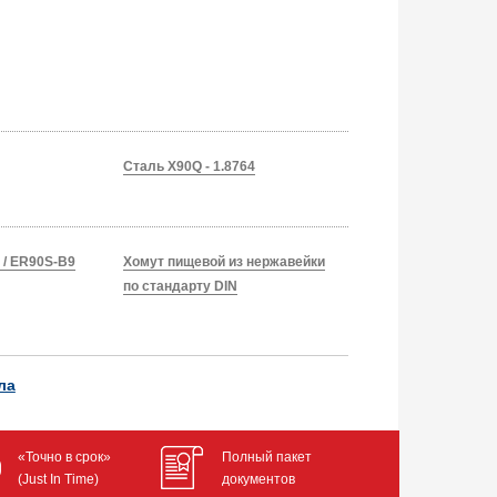
Сталь X90Q - 1.8764
8 / ER90S-B9
Хомут пищевой из нержавейки
по стандарту DIN
ла
«Точно в срок»
Полный пакет
(Just In Time)
документов