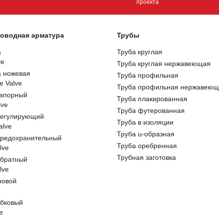
проекта
оводная арматура
Трубы
а
Труба круглая
ve
Труба круглая нержавеющая
а ножевая
Труба профильная
e Valve
Труба профильная нержавеющ
запорный
Труба плакированная
lve
Труба футерованная
регулирующий
Труба в изоляции
alve
Труба u-образная
предохранительный
Труба оребренная
lve
Трубная заготовка
обратный
lve
ровой
e
обковый
e