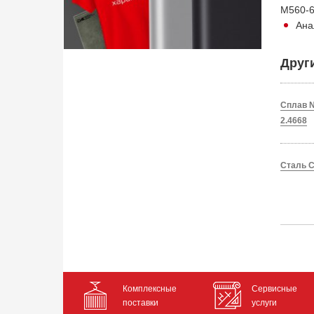
M560
Ана
Друг
Сплав N
2.4668
Сталь C
Комплексные
Сервисные
поставки
услуги