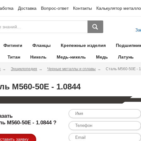
аботка
Доставка
Вопрос-ответ
Контакты
Калькулятор металло
За
Фитинги
Фланцы
Крепежные изделия
Подшипни
Титан
Никель
Медь-никель
Медь
Латунь
я
Энциклопедия
Черные металлы и сплавы
Сталь M560-50E - 
ль M560-50E - 1.0844
азать
ль M560-50E - 1.0844 ?
ставить заявку