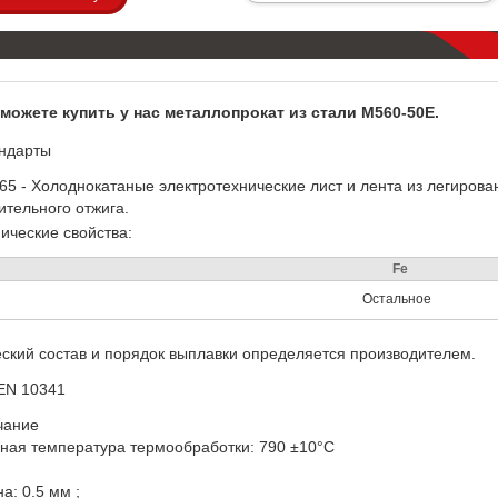
можете купить у нас металлопрокат из стали M560-50E.
ндарты
65 - Холоднокатаные электротехнические лист и лента из легиров
ительного отжига.
ические свойства:
Fe
Остальное
ский состав и порядок выплавки определяется производителем.
EN 10341
чание
ная температура термообработки: 790 ±10°C
на: 0.5 мм ;