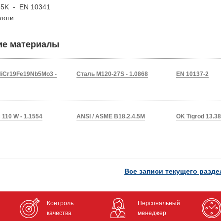
-65K - EN 10341
логи:
ие материалы
iCr19Fe19Nb5Mo3 -
Сталь M120-27S - 1.0868
EN 10137-2
 110 W - 1.1554
ANSI / ASME B18.2.4.5M
OK Tigrod 13.3
Все записи текущего разде
Контроль
Персональный
качества
менеджер