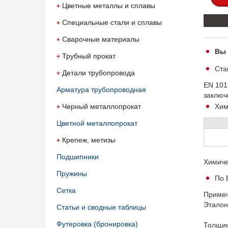
Цветные металлы и сплавы
Специальные стали и сплавы
Сварочные материалы
Вы 
Трубный прокат
Ста
Детали трубопровода
EN 101
Арматура трубопроводная
заключ
Черный металлопрокат
Хим
Цветной металлопрокат
Крепеж, метизы
Подшипники
Химиче
Пружины
По 
Сетка
Приме
Эталон
Статьи и сводные таблицы
Футеровка (бронировка)
Толщи