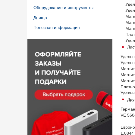
Удельн
Оборудование и инструменты
Удельн
Магнит
Днища
Магнит
Полезная информация
Магнит
Плотно
Удел
Лис
Удельн
Удельн
Магнит
Магнит
Магнит
Плотно
Удель
Дру
Герма
VE 560-
Евро
1.0844