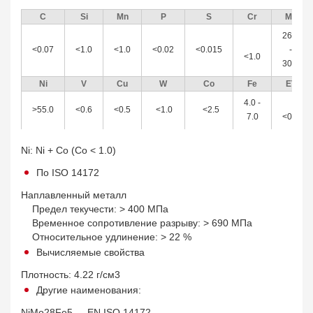
C
Si
Mn
P
S
Cr
Mo
26.0
<0.07
<1.0
<1.0
<0.02
<0.015
-
<1.0
30.0
Ni
V
Cu
W
Co
Fe
ET
4.0 -
>55.0
<0.6
<0.5
<1.0
<2.5
7.0
<0.5
Ni: Ni + Co (Co < 1.0)
По ISO 14172
Наплавленный металл
Предел текучести: > 400 МПа
Временное сопротивление разрыву: > 690 МПа
Относительное удлинение: > 22 %
Вычисляемые свойства
Плотность: 4.22 г/см3
Другие наименования:
NiMo28Fe5 - EN ISO 14172