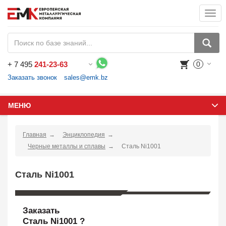
Togg
navi
+
7 495
241-23-63
0
Воспользуйтесь каталогом, положите товар в корзину и оформите заказ.
Заказать звонок
sales@emk.bz
МЕНЮ
Главная
Энциклопедия
Черные металлы и сплавы
Сталь Ni1001
Сталь Ni1001
Заказать
Сталь Ni1001 ?