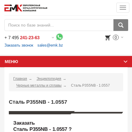
Togg
navi
+
7 495
241-23-63
0
Воспользуйтесь каталогом, положите товар в корзину и оформите заказ.
Заказать звонок
sales@emk.bz
МЕНЮ
Главная
Энциклопедия
Черные металлы и сплавы
Сталь P355NB - 1.0557
Сталь P355NB - 1.0557
Заказать
Сталь P355NB - 1.0557 ?