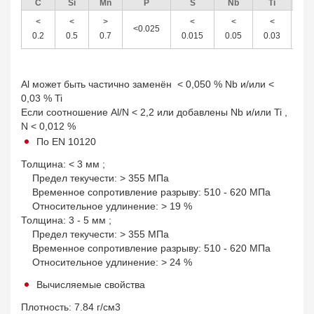
С
Si
Mn
P
S
Nb
Ti
A
<
<
>
<
<
<
>
<0.025
0.2
0.5
0.7
0.015
0.05
0.03
0.
Al может быть частично заменён < 0,050 % Nb и/или <
0,03 % Ti
Если соотношение Al/N < 2,2 или добавлены Nb и/или Ti ,
N < 0,012 %
По EN 10120
Толщина: < 3 мм ;
Предел текучести: > 355 МПа
Временное сопротивление разрыву: 510 - 620 МПа
Относительное удлинение: > 19 %
Толщина: 3 - 5 мм ;
Предел текучести: > 355 МПа
Временное сопротивление разрыву: 510 - 620 МПа
Относительное удлинение: > 24 %
Вычисляемые свойства
Плотность: 7.84 г/см3