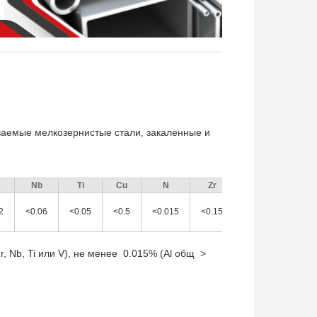
ваемые мелкозернистые стали, закаленные и
Nb
Ti
Сu
N
Zr
B
F
2
<0.06
<0.05
<0.5
<0.015
<0.15
<0.005
Оста
, Nb, Ti или V), не менее 0.015% (Al общ >