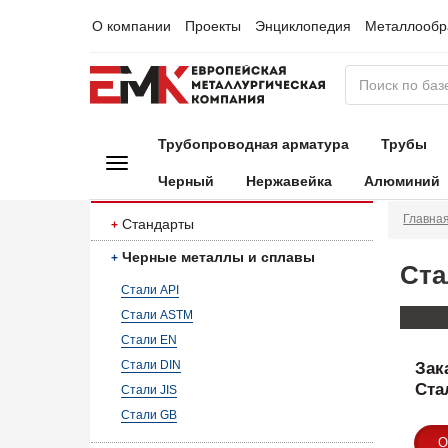
О компании
Проекты
Энциклопедия
Металлообр
Трубопроводная арматура
Трубы
Черный
Нержавейка
Алюминий
Главна
Стандарты
Черные металлы и сплавы
Ста
Стали API
Стали ASTM
Стали EN
Стали DIN
Зак
Ста
Стали JIS
Стали GB
О