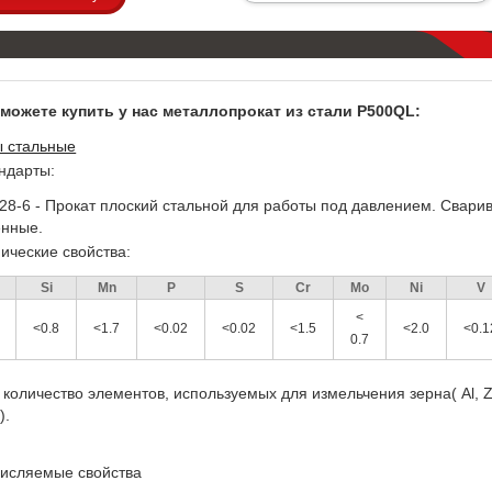
можете купить у нас металлопрокат из стали P500QL:
 стальные
ндарты:
28-6 - Прокат плоский стальной для работы под давлением. Свари
нные.
ические свойства:
Si
Mn
P
S
Сr
Mo
Ni
V
<
<0.8
<1.7
<0.02
<0.02
<1.5
<2.0
<0.1
0.7
количество элементов, используемых для измельчения зерна( Al, Zr
).
исляемые свойства