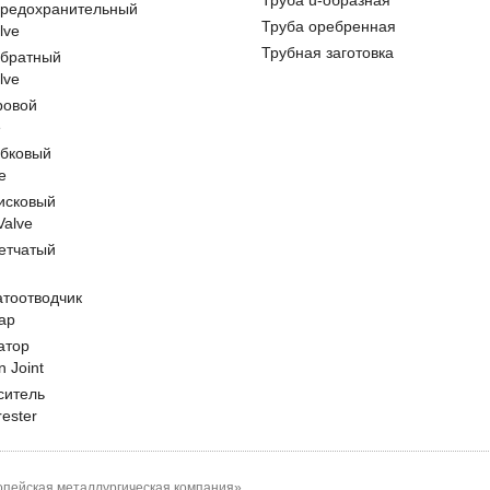
Труба u-образная
предохранительный
Труба оребренная
lve
Трубная заготовка
обратный
lve
ровой
e
обковый
e
исковый
 Valve
етчатый
атоотводчик
ap
атор
n Joint
ситель
rester
пейская металлургическая компания»