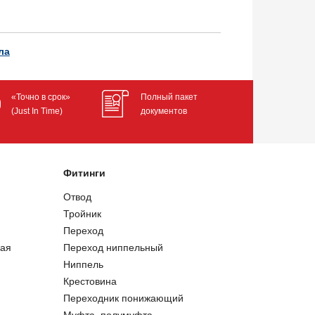
ла
«Точно в срок»
Полный пакет
(Just In Time)
документов
Фитинги
Отвод
Тройник
Переход
ая
Переход ниппельный
Ниппель
Крестовина
Переходник понижающий