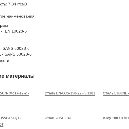
ть: 7.84 г/см3
гие наименования:
онормы
5 - EN 10028-6
 - SANS 50028-6
 - SANS 50028-6
логи:
ие материалы
5CrNiMo17-12-2 -
Сталь EN-GJS-350-22 - 5.3102
Сталь L360NE -
355G15+QT -
Сталь AISI 304L
Alloy 188 / R30
QT