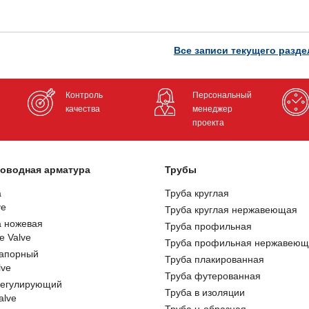
Все записи текущего разде
Контроль
Персональный
качества
менеджер
проекта
оводная арматура
Трубы
а
Труба круглая
ve
Труба круглая нержавеющая
а ножевая
Труба профильная
e Valve
Труба профильная нержавеющ
запорный
Труба плакированная
lve
Труба футерованная
регулирующий
Труба в изоляции
alve