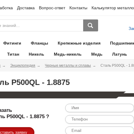
аботка
Доставка
Вопрос-ответ
Контакты
Калькулятор металло
За
Фитинги
Фланцы
Крепежные изделия
Подшипни
Титан
Никель
Медь-никель
Медь
Латунь
я
Энциклопедия
Черные металлы и сплавы
Сталь P500QL - 1.
ль P500QL - 1.8875
азать
ль P500QL - 1.8875 ?
ставить заявку