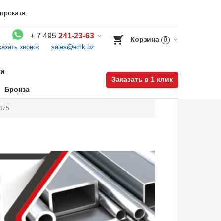
проката
+
7 495
241-23-63
Корзина
0
казать звонок
sales@emk.bz
Воспользуйтесь каталогом, положите товар в корзину и оформите заказ.
ки
Заказать в 1 клик
Бронза
8875