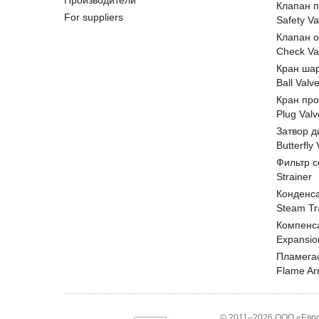
Производители
Клапан 
For suppliers
Safety Va
Клапан 
Check Va
Кран ша
Ball Valv
Кран пр
Plug Valv
Затвор д
Butterfly
Фильтр с
Strainer
Конденс
Steam Tr
Компенс
Expansio
Пламега
Flame Ar
© 2011–2026 ООО «Евро