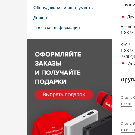
Плотнос
Оборудование и инструменты
Дру
Днища
Евр
Полезная информация
1.887
ЮАР
1.8875
P500QL
Ана
Друг
Сталь X
1.4401
Сталь S
1.1190+