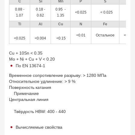
С
Si
Mn
P
S
Cr
0.88 -
0.18 -
0.95 -
<0.025
< 0.025
<0.
1.07
0.62
1.35
Ti
Al
Cu
N
Fe
H
<0.01
Остальное
<0.00
<0.025
<0.004
<0.15
Cu + 10Sn < 0.35
Mo + Ni + Cu + V < 0.20
По EN 13674-1
Временное сопротивление разрыву: > 1280 МПа
Относительное удлинение: > 9 %
Поверхность катания
Примечание
Центральная линия
Твёрдость HBW: 400 - 440
Вычисляемые свойства