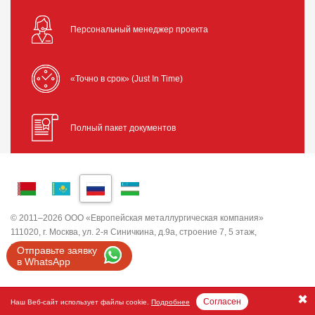
Персональный менеджер проекта
«Точно в срок» (Just In Time)
Полный пакет документов
© 2011–2026 ООО «Европейская металлургическая компания»
111020, г. Москва, ул. 2-я Синичкина, д.9а, строение 7, 5 этаж,
помещение I, комната 5
Отправьте заявку
ИНН 7743820503 ООО "ЕМК"
в WhatsApp
Согласен
Наш Веб-сайт использует файлы cookie.
Подробнее