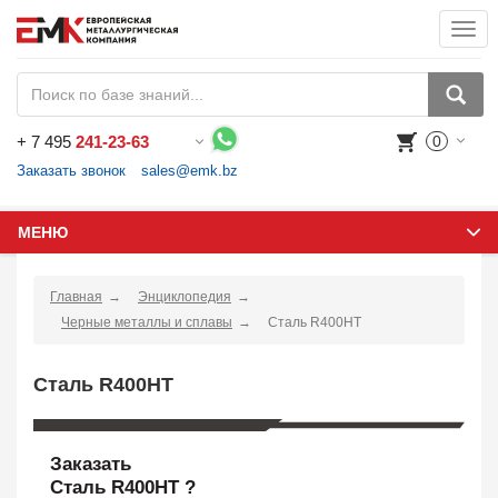
Togg
navi
+
7 495
241-23-63
0
Воспользуйтесь каталогом, положите товар в корзину и оформите заказ.
Заказать звонок
sales@emk.bz
МЕНЮ
Главная
Энциклопедия
Черные металлы и сплавы
Сталь R400HT
Сталь R400HT
Заказать
Сталь R400HT ?