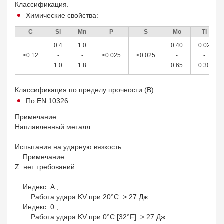
Классификация.
Химические свойства:
C
Si
Mn
P
S
Mo
Ti
0.4
1.0
0.40
0.02
<0.12
-
-
<0.025
<0.025
-
-
1.0
1.8
0.65
0.30
Классификация по пределу прочности (B)
По EN 10326
Примечание
Наплавленный металл
Испытания на ударную вязкость
Примечание
Z: нет требований
Индекс: A ;
Работа удара KV при 20°С: > 27 Дж
Индекс: 0 ;
Работа удара KV при 0°С [32°F]: > 27 Дж