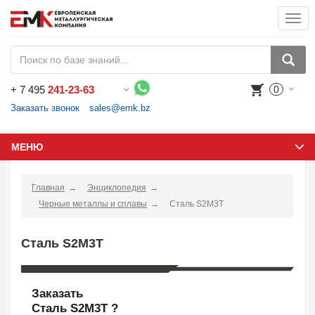
Togg
navi
+
7 495
241-23-63
0
Воспользуйтесь каталогом, положите товар в корзину и оформите заказ.
Заказать звонок
sales@emk.bz
МЕНЮ
Главная
Энциклопедия
Черные металлы и сплавы
Сталь S2M3T
Сталь S2M3T
Заказать
Сталь S2M3T ?