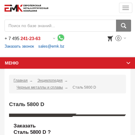
Togg
navi
+
7 495
241-23-63
0
Воспользуйтесь каталогом, положите товар в корзину и оформите заказ.
Заказать звонок
sales@emk.bz
МЕНЮ
Главная
Энциклопедия
Черные металлы и сплавы
Сталь 5800 D
Сталь 5800 D
Заказать
Сталь 5800 D ?