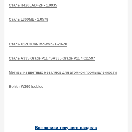
Сталь H420LAD+ZF - 1.0935
Сталь L360ME - 1.0578
Сталь X12CrCoNiMoWNb21-20-20
Сталь A335 Grade P11 / SA335 Grade P11 / K11597
Метизы из цветных металлов для атомной промышленности
Bohler W360 Isobloc
Все записи текущего раздела