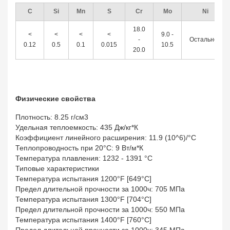
C
Si
Mn
S
Cr
Mo
Ni
18.0
<
<
<
<
9.0 -
-
Остальное
0.12
0.5
0.1
0.015
10.5
20.0
Физические свойства
Плотность: 8.25 г/см3
Удельная теплоемкость: 435 Дж/кг*К
Коэффициент линейного расширения: 11.9 (10^6)/°С
Теплопроводность при 20°C: 9 Вт/м*К
Температура плавления: 1232 - 1391 °C
Типовые характеристики
Температура испытания 1200°F [649°C]
Предел длительной прочности за 1000ч: 705 МПа
Температура испытания 1300°F [704°C]
Предел длительной прочности за 1000ч: 550 МПа
Температура испытания 1400°F [760°C]