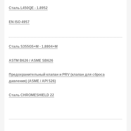
Сталь L450QE - 1.8952
EN ISO 4957
Сталь S355G5+M - 1.8804+M
ASTM B626 / ASME SB626
Предохранительный клапан и PRV (клапан для сброса
давления) (ASME / API 526)
Сталь CHROMESHIELD 22