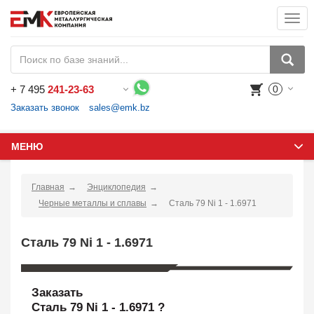
Togg
navi
+
7 495
241-23-63
0
Воспользуйтесь каталогом, положите товар в корзину и оформите заказ.
Заказать звонок
sales@emk.bz
МЕНЮ
Главная
Энциклопедия
Черные металлы и сплавы
Сталь 79 Ni 1 - 1.6971
Сталь 79 Ni 1 - 1.6971
Заказать
Сталь 79 Ni 1 - 1.6971 ?