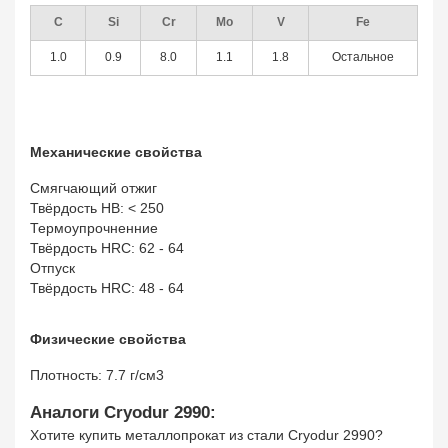
C
Si
Cr
Mo
V
Fe
1.0
0.9
8.0
1.1
1.8
Остальное
Механические свойства
Смягчающий отжиг
Твёрдость HB: < 250
Термоупрочненние
Твёрдость HRC: 62 - 64
Отпуск
Твёрдость HRC: 48 - 64
Физические свойства
Плотность: 7.7 г/см3
Аналоги Cryodur 2990:
Хотите купить металлопрокат из стали Cryodur 2990?