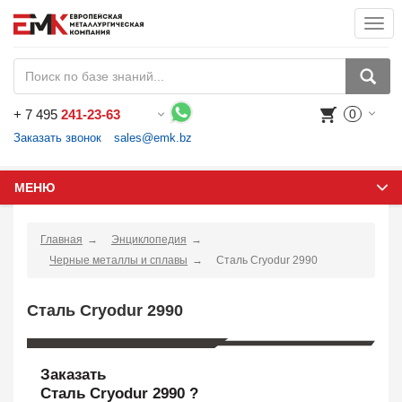
Togg
navi
+
7 495
241-23-63
0
Воспользуйтесь каталогом, положите товар в корзину и оформите заказ.
Заказать звонок
sales@emk.bz
МЕНЮ
Главная
Энциклопедия
Черные металлы и сплавы
Сталь Cryodur 2990
Сталь Cryodur 2990
Заказать
Сталь Cryodur 2990 ?