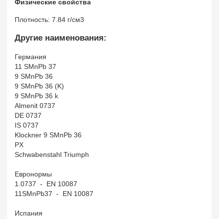
Физические свойства
Плотность: 7.84 г/см3
Другие наименования:
Германия
11 SMnPb 37
9 SMnPb 36
9 SMnPb 36 (K)
9 SMnPb 36 k
Almenit 0737
DE 0737
IS 0737
Klockner 9 SMnPb 36
PX
Schwabenstahl Triumph
Евронормы
1.0737 - EN 10087
11SMnPb37 - EN 10087
Испания