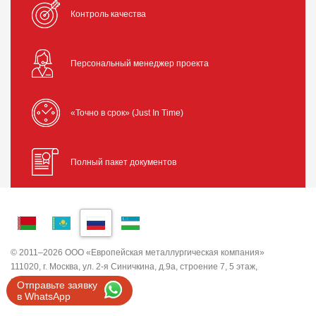
Контроль качества
Персональный менеджер проекта
«Точно в срок» (Just In Time)
Полный пакет документов
© 2011–2026 ООО «Европейская металлургическая компания»
111020, г. Москва, ул. 2-я Синичкина, д.9а, строение 7, 5 этаж,
помещение I, комната 5
Отправьте заявку
ИНН 7743820503 ООО "ЕМК"
в WhatsApp