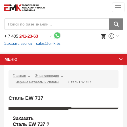
Togg
navi
+
7 495
241-23-63
0
Воспользуйтесь каталогом, положите товар в корзину и оформите заказ.
Заказать звонок
sales@emk.bz
МЕНЮ
Главная
Энциклопедия
Черные металлы и сплавы
Сталь EW 737
Сталь EW 737
Заказать
Сталь EW 737 ?