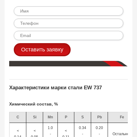
Оставить заявку
Характеристики марки стали EW 737
Химический состав, %
C
Si
Mn
P
S
Pb
Fe
1.0
0.34
0.20
<
<
<
-
-
-
Остальное