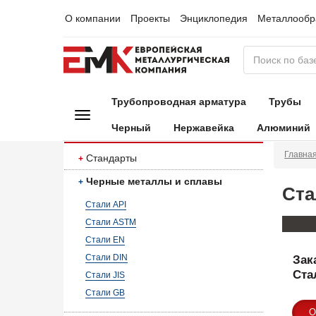
О компании
Проекты
Энциклопедия
Металлообр
Трубопроводная арматура
Трубы
Черный
Нержавейка
Алюминий
Главна
Стандарты
Черные металлы и сплавы
Ста
Стали API
Стали ASTM
Стали EN
Стали DIN
Зак
Стал
Стали JIS
Стали GB
О