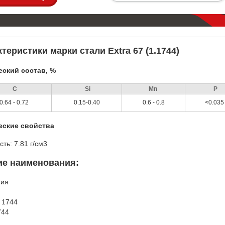
теристики марки стали Extra 67 (1.1744)
ский состав, %
С
Si
Mn
P
0.64 - 0.72
0.15-0.40
0.6 - 0.8
<0.035
еские свойства
сть: 7.81 г/см3
ие наименования:
ния
t 1744
744