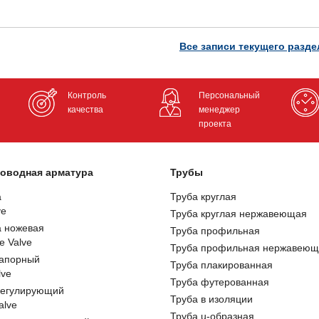
Все записи текущего разде
Контроль
Персональный
качества
менеджер
проекта
оводная арматура
Трубы
а
Труба круглая
ve
Труба круглая нержавеющая
а ножевая
Труба профильная
e Valve
Труба профильная нержавеющ
запорный
Труба плакированная
lve
Труба футерованная
регулирующий
Труба в изоляции
alve
Труба u-образная