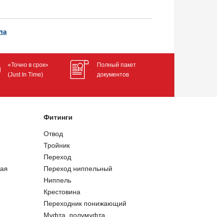
ла
«Точно в срок»
Полный пакет
(Just In Time)
документов
Фитинги
Отвод
Тройник
Переход
ая
Переход ниппельный
Ниппель
Крестовина
Переходник понижающий
Муфта, полумуфта