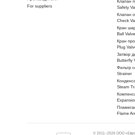
Клапан 
For suppliers
Safety Va
Клапан 
Check Va
Кран ша
Ball Valv
Кран пр
Plug Valv
Затвор д
Butterfly
Фильтр с
Strainer
Конденс
Steam Tr
Компенс
Expansio
Пламега
Flame Ar
© 2011–2026 ООО «Евро