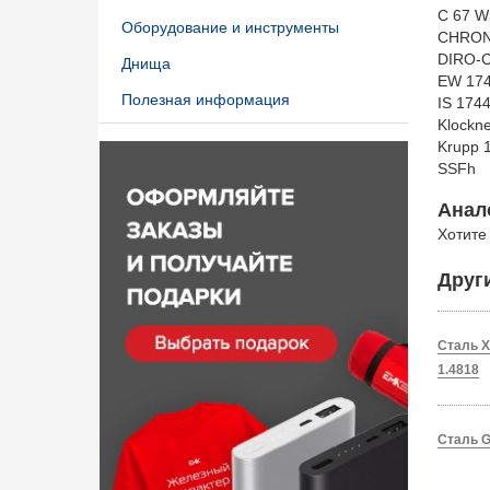
C 67 W
Оборудование и инструменты
CHRON
DIRO-C
Днища
EW 17
Полезная информация
IS 174
Klockn
Krupp 
SSF
Анало
Хотите
Друг
Сталь X
1.4818
Сталь G