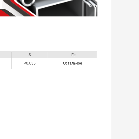
S
Fe
<0.035
Остальное