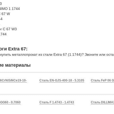
3
IMO 1.1744
 67 W
44
4
er C 67 W3
1744
h
ги Extra 67:
 купить металлопрокат из стали Extra 67 (1.1744)? Звоните или ост
ие материалы
6CrNiSiNCe19-10-
Сталь EN-GJS-400-18 - 5.3105
Сталь FeP 06 G 
GG60 - 0.7060
Сталь F 1.4743 - 1.4743
Cталь DILLIMA