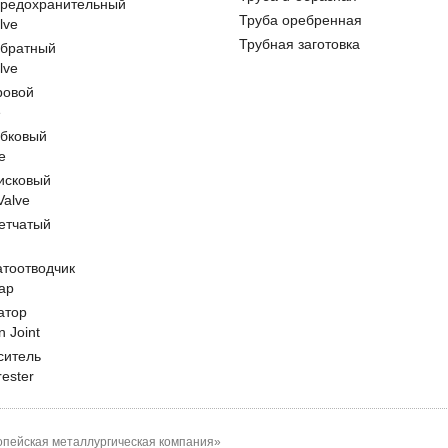
предохранительный
Труба оребренная
lve
Трубная заготовка
обратный
lve
ровой
e
обковый
e
исковый
 Valve
етчатый
атоотводчик
ap
атор
n Joint
ситель
rester
пейская металлургическая компания»