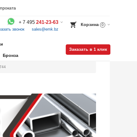
проката
+
7 495
241-23-63
Корзина
0
казать звонок
sales@emk.bz
Воспользуйтесь каталогом, положите товар в корзину и оформите заказ.
ки
Заказать в 1 клик
Бронза
1744