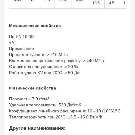
0.03
1.0
1.5
0.04
0.03
18.5
4.5
14.5
Механические свойства
По EN 10283
+AT
Примечание
Предел текучести: > 210 МПа
Временное сопротивление разрыву: > 440 МПа
Относительное удлинение: > 20 %
Работа удара KV при 20°С: > 50 Дж
Физические свойства
Плотность: 7.9 г/см3
Удельная теплоемкость: 530 Дж/кг*К
Коэффициент линейного расширения: 16 - 19 (10^6)/°С
Теплопроводность при 20°C: 13.5 - 15.0 Вт/м*К
Другие наименования: