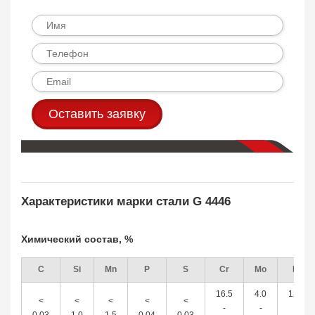
Оставить заявку
Характеристики марки стали G 4446
Химический состав, %
C
Si
Mn
P
S
Cr
Mo
Ni
16.5
4.0
12.5
<
<
<
<
<
-
-
-