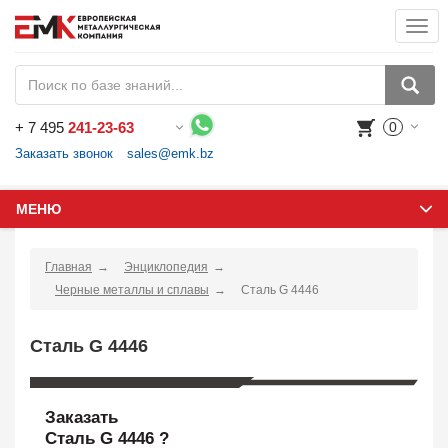
Togg
navi
+
7 495
241-23-63
0
Воспользуйтесь каталогом, положите товар в корзину и оформите заказ.
Заказать звонок
sales@emk.bz
МЕНЮ
Главная
Энциклопедия
Черные металлы и сплавы
Сталь G 4446
Сталь G 4446
Заказать
Сталь G 4446 ?