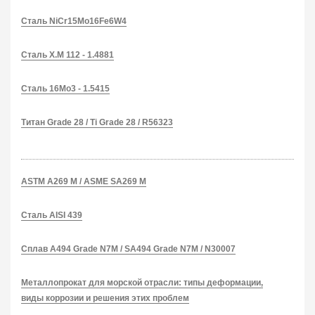
Сталь NiCr15Mo16Fe6W4
Сталь X.M 112 - 1.4881
Сталь 16Mo3 - 1.5415
Титан Grade 28 / Ti Grade 28 / R56323
ASTM A269 M / ASME SA269 M
Сталь AISI 439
Сплав А494 Grade N7M / SА494 Grade N7M / N30007
Металлопрокат для морской отрасли: типы деформации,
виды коррозии и решения этих проблем