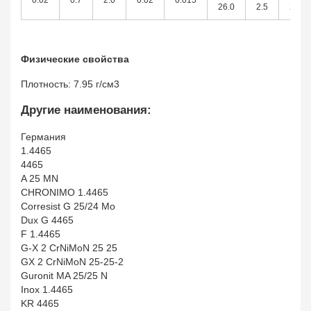
0.02
0.7
2.0
0.02
0.015
26.0
2.5
25.0
Физические свойства
Плотность: 7.95 г/см3
Другие наименования:
Германия
1.4465
4465
A 25 MN
CHRONIMO 1.4465
Corresist G 25/24 Mo
Dux G 4465
F 1.4465
G-X 2 CrNiMoN 25 25
GX 2 CrNiMoN 25-25-2
Guronit MA 25/25 N
Inox 1.4465
KR 4465