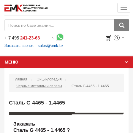
Togg
navi
+
7 495
241-23-63
0
Воспользуйтесь каталогом, положите товар в корзину и оформите заказ.
Заказать звонок
sales@emk.bz
МЕНЮ
Главная
Энциклопедия
Черные металлы и сплавы
Сталь G 4465 - 1.4465
Сталь G 4465 - 1.4465
Заказать
Сталь G 4465 - 1.4465 ?