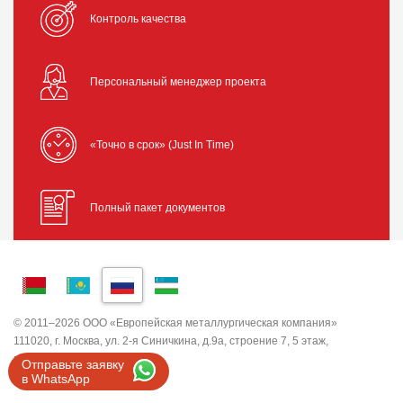
Контроль качества
Персональный менеджер проекта
«Точно в срок» (Just In Time)
Полный пакет документов
© 2011–2026 ООО «Европейская металлургическая компания»
111020, г. Москва, ул. 2-я Синичкина, д.9а, строение 7, 5 этаж,
помещение I, комната 5
Отправьте заявку
ИНН 7743820503 ООО "ЕМК"
в WhatsApp