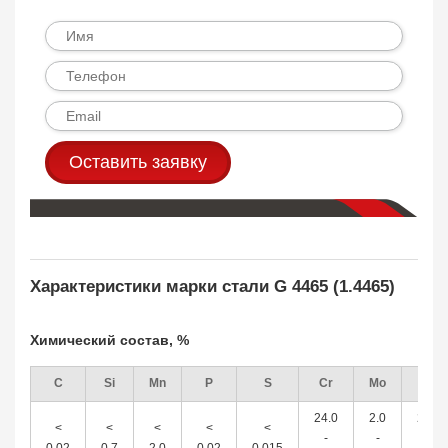
Оставить заявку
Характеристики марки стали G 4465 (1.4465)
Химический состав, %
C
Si
Mn
P
S
Cr
Mo
Ni
24.0
2.0
22.0
<
<
<
<
<
-
-
-