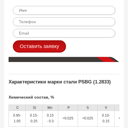
Оставить заявку
Характеристики марки стали PSBG (1.2833)
Химический состав, %
С
Si
Mn
P
S
V
F
0.95-
0.15-
0.15
0.10-
<0.025
<0.025
Оста
1.05
0.25
- 0.3
0.15