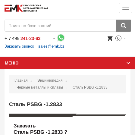
Togg
navi
+
7 495
241-23-63
0
Воспользуйтесь каталогом, положите товар в корзину и оформите заказ.
Заказать звонок
sales@emk.bz
МЕНЮ
Главная
Энциклопедия
Черные металлы и сплавы
Сталь PSBG -1.2833
Сталь PSBG -1.2833
Заказать
Сталь PSBG -1.2833 ?