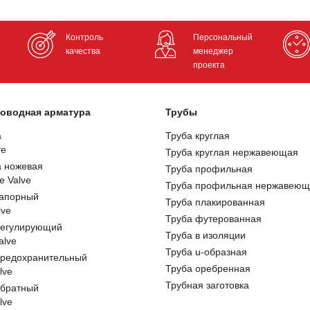
Контроль
Персональный
качества
менеджер
проекта
оводная арматура
Трубы
а
Труба круглая
ve
Труба круглая нержавеющая
а ножевая
Труба профильная
e Valve
Труба профильная нержавеющ
запорный
Труба плакированная
lve
Труба футерованная
регулирующий
Труба в изоляции
alve
Труба u-образная
предохранительный
Труба оребренная
lve
Трубная заготовка
обратный
lve