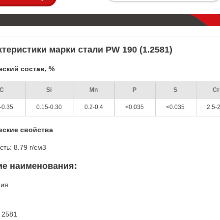
теристики марки стали PW 190 (1.2581)
ский состав, %
C
Si
Mn
P
S
C
-0.35
0.15-0.30
0.2-0.4
<0.035
<0.035
2.5-
еские свойства
сть: 8.79 г/см3
ие наименования:
ния
t 2581