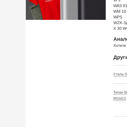
W 9
WAS 8
WM 10
WPS
WZK-Sp
X 30 W
Анал
Хотите
Друг
Сталь S
Титан Gr
R53413