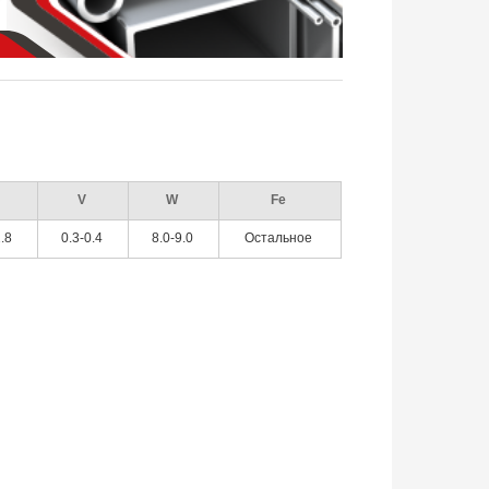
r
V
W
Fe
2.8
0.3-0.4
8.0-9.0
Остальное