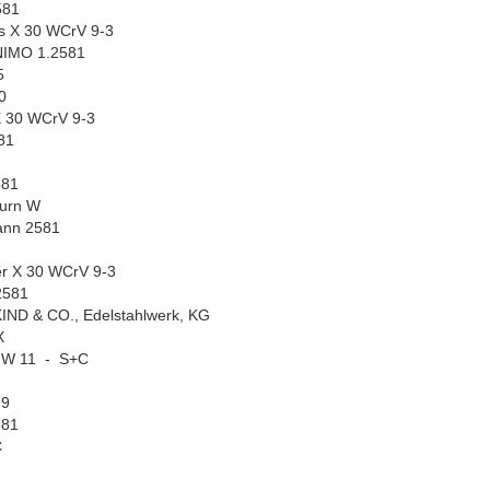
581
s X 30 WCrV 9-3
IMO 1.2581
5
0
 30 WCrV 9-3
81
581
urn W
nn 2581
er X 30 WCrV 9-3
2581
IND & CO., Edelstahlwerk, KG
X
 W 11 - S+C
 9
581
C