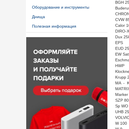
BGH 2
Оборудование и инструменты
Buderu
CHRON
Днища
CVW 8
Calor 1
Полезная информация
DIRO-X
Dux 25
EPS
EUD 2
EW Sat
Eschma
HWP
Klockn
Krupp 
MA - K
MATRI
Marker
SZP 80
Sp WO
UHB 2
VOLVI
W 100