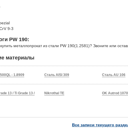
1
ezial
CrV 9-3
оги PW 190:
 купить металлопрокат из стали PW 190(1.2581)? Звоните или оста
ие материалы
500QL - 1.8909
Сталь AISI 309
Сталь AU 106
ade 13 / Ti Grade 13 /
Nikrothal TE
OK Autrod 1070
Все записи текущего разде