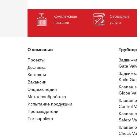
Комплексные
Сервисные
поставки
услуги
О компании
Трубопр
Проекты
Задвижк
Gate Val
Доставка
Задвижк
Контакты
Knife Gat
Вакансии
Клапан 
Энциклопедия
Globe Va
Металлообработка
Клапан 
Испытание продукции
Control V
Производители
Клапан 
For suppliers
Safety Va
Клапан 
Check Va