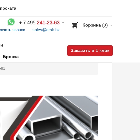
проката
+
7 495
241-23-63
Корзина
0
казать звонок
sales@emk.bz
Воспользуйтесь каталогом, положите товар в корзину и оформите заказ.
ки
Заказать в 1 клик
Бронза
581