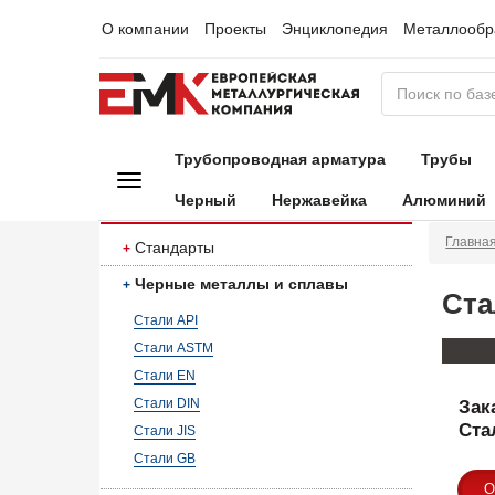
О компании
Проекты
Энциклопедия
Металлообр
Трубопроводная арматура
Трубы
Черный
Нержавейка
Алюминий
Главна
Стандарты
Черные металлы и сплавы
Ста
Стали API
Стали ASTM
Стали EN
Стали DIN
Зак
Ста
Стали JIS
Стали GB
О