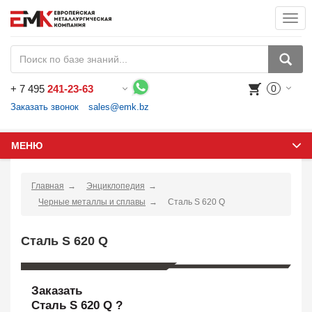
Togg
navi
+
7 495
241-23-63
0
Воспользуйтесь каталогом, положите товар в корзину и оформите заказ.
Заказать звонок
sales@emk.bz
МЕНЮ
Главная
Энциклопедия
Черные металлы и сплавы
Сталь S 620 Q
Сталь S 620 Q
Заказать
Сталь S 620 Q ?