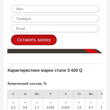
Оставить заявку
Характеристики марки стали S 620 Q
Химический состав, %
C
Si
Mn
P
S
Cr
Mo
Ni
<
<
<
<
<
<
<
<
0.2
0.8
1.7
0.025
0.015
1.5
0.7
2.0