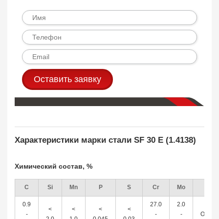
Оставить заявку
Характеристики марки стали SF 30 E (1.4138)
Химический состав, %
C
Si
Mn
P
S
Cr
Mo
Fe
0.9
27.0
2.0
<
<
<
<
-
-
-
Остал