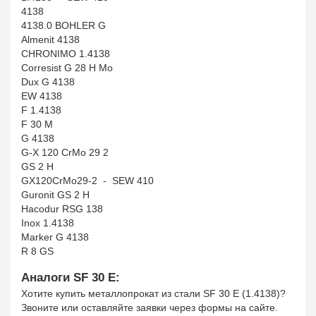
4138
4138.0 BOHLER G
Almenit 4138
CHRONIMO 1.4138
Corresist G 28 H Mo
Dux G 4138
EW 4138
F 1.4138
F 30 M
G 4138
G-X 120 CrMo 29 2
GS 2 H
GX120CrMo29-2 - SEW 410
Guronit GS 2 H
Hacodur RSG 138
Inox 1.4138
Marker G 4138
R 8 GS
Аналоги SF 30 E:
Хотите купить металлопрокат из стали SF 30 E (1.4138)?
Звоните или оставляйте заявки через формы на сайте.