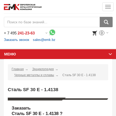
Togg
navi
+
7 495
241-23-63
0
Воспользуйтесь каталогом, положите товар в корзину и оформите заказ.
Заказать звонок
sales@emk.bz
МЕНЮ
Главная
Энциклопедия
Черные металлы и сплавы
Сталь SF 30 E - 1.4138
Сталь SF 30 E - 1.4138
Заказать
Сталь SF 30 E - 1.4138 ?