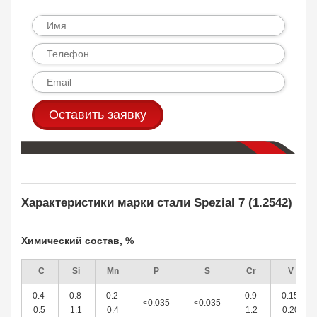
Оставить заявку
Характеристики марки стали Spezial 7 (1.2542)
Химический состав, %
C
Si
Mn
P
S
Cr
V
0.4-
0.8-
0.2-
0.9-
0.15-
<0.035
<0.035
0.5
1.1
0.4
1.2
0.20