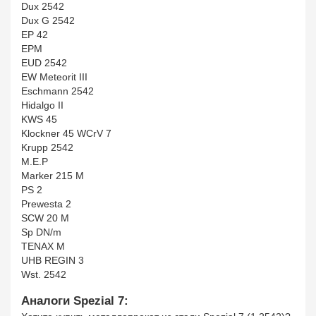
Dux 2542
Dux G 2542
EP 42
EPM
EUD 2542
EW Meteorit III
Eschmann 2542
Hidalgo II
KWS 45
Klockner 45 WCrV 7
Krupp 2542
M.E.P
Marker 215 M
PS 2
Prewesta 2
SCW 20 M
Sp DN/m
TENAX M
UHB REGIN 3
Wst. 2542
Аналоги Spezial 7: