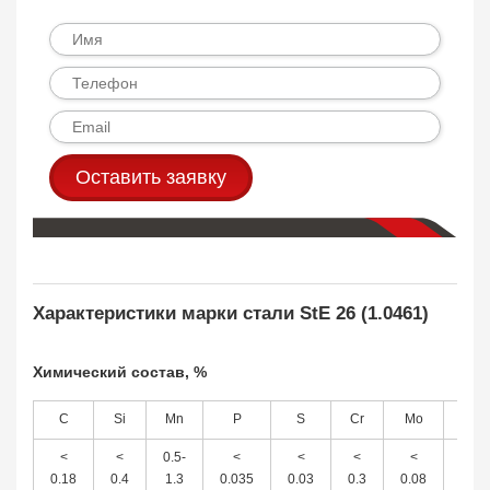
Оставить заявку
Характеристики марки стали StE 26 (1.0461)
Химический состав, %
C
Si
Mn
P
S
Cr
Mo
Ni
<
<
0.5-
<
<
<
<
<
0.18
0.4
1.3
0.035
0.03
0.3
0.08
0.3