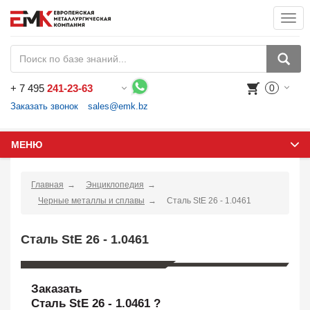
Togg
navi
+
7 495
241-23-63
0
Воспользуйтесь каталогом, положите товар в корзину и оформите заказ.
Заказать звонок
sales@emk.bz
МЕНЮ
Главная
Энциклопедия
Черные металлы и сплавы
Сталь StE 26 - 1.0461
Сталь StE 26 - 1.0461
Заказать
Сталь StE 26 - 1.0461 ?