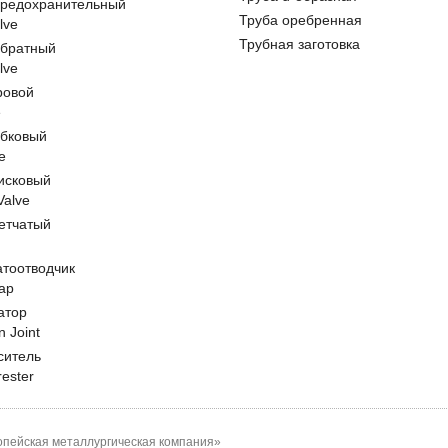
предохранительный
Труба оребренная
lve
Трубная заготовка
обратный
lve
ровой
e
обковый
e
исковый
 Valve
етчатый
атоотводчик
ap
атор
n Joint
ситель
rester
пейская металлургическая компания»