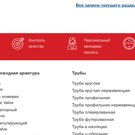
Все записи текущего разде
Контроль
Персональный
качества
менеджер
проекта
оводная арматура
Трубы
а
Труба круглая
ve
Труба круглая нержавеющая
а ножевая
Труба профильная
e Valve
Труба профильная нержавеющ
запорный
Труба плакированная
lve
Труба футерованная
регулирующий
Труба в изоляции
alve
Труба u-образная