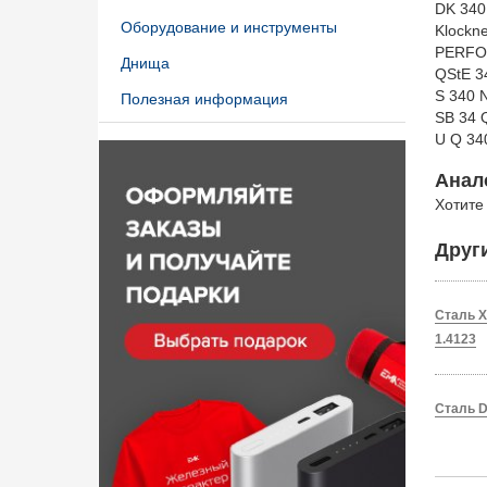
DK 340
Оборудование и инструменты
Klockn
PERFO
Днища
QStE 3
S 340 
Полезная информация
SB 34 
U Q 3
Анал
Хотите
Друг
Сталь X
1.4123
Сталь D