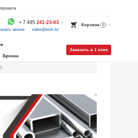
проката
+
7 495
241-23-63
Корзина
0
казать звонок
sales@emk.bz
Воспользуйтесь каталогом, положите товар в корзину и оформите заказ.
ки
Заказать в 1 клик
Бронза
75