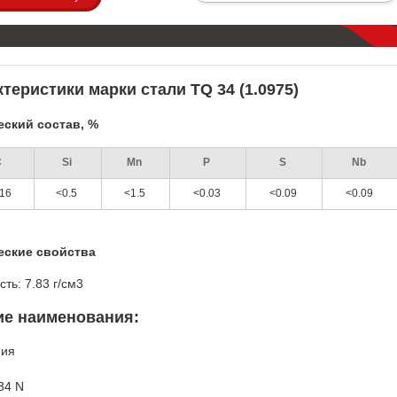
теристики марки стали TQ 34 (1.0975)
ский состав, %
C
Si
Mn
P
S
Nb
16
<0.5
<1.5
<0.03
<0.09
<0.09
еские свойства
сть: 7.83 г/см3
ие наименования:
ния
34 N