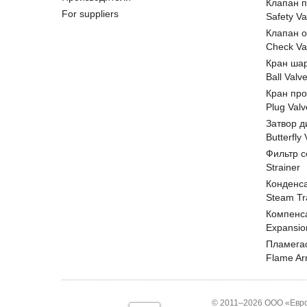
Клапан 
For suppliers
Safety Va
Клапан 
Check Va
Кран ша
Ball Valv
Кран пр
Plug Valv
Затвор д
Butterfly
Фильтр с
Strainer
Конденс
Steam Tr
Компенс
Expansio
Пламега
Flame Ar
© 2011–2026 ООО «Евро