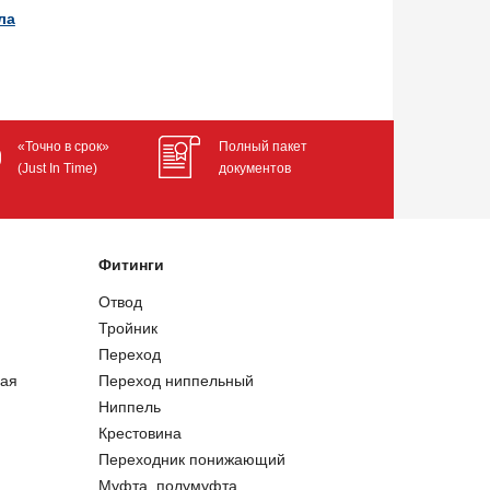
ла
«Точно в срок»
Полный пакет
(Just In Time)
документов
Фитинги
Отвод
Тройник
Переход
ая
Переход ниппельный
Ниппель
Крестовина
Переходник понижающий
Муфта, полумуфта