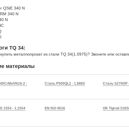
er QStE 340 N
RM 340 N
40 N
NC
Q
40
оги TQ 34:
 купить металлопрокат из стали TQ 34(1.0975)? Звоните или оставл
ие материалы
40CrMoVN16-2 -
Сталь P500QL2 - 1.8865
Сталь S270GP -
E 1554 - 1.1554
EN ISO 4016
OK Tigrod 318S