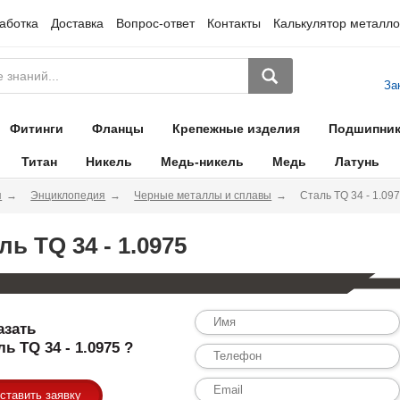
аботка
Доставка
Вопрос-ответ
Контакты
Калькулятор металло
За
Фитинги
Фланцы
Крепежные изделия
Подшипни
Титан
Никель
Медь-никель
Медь
Латунь
я
Энциклопедия
Черные металлы и сплавы
Сталь TQ 34 - 1.09
ль TQ 34 - 1.0975
азать
ль TQ 34 - 1.0975 ?
ставить заявку