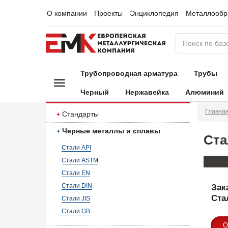
О компании
Проекты
Энциклопедия
Металлообр
Трубопроводная арматура
Трубы
Черный
Нержавейка
Алюминий
Главна
Стандарты
Черные металлы и сплавы
Ста
Стали API
Стали ASTM
Стали EN
Стали DIN
Зак
Ста
Стали JIS
Стали GB
О