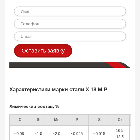
Оставить заявку
Характеристики марки стали X 18 M.P
Химический состав, %
C
Si
Mn
P
S
Cr
M
16.5-
2.0
<0.08
<1.0
<2.0
<0.045
<0.015
18.5
2.