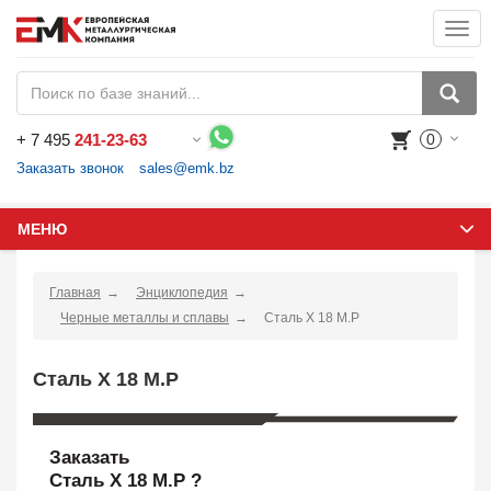
Togg
navi
+
7 495
241-23-63
0
Воспользуйтесь каталогом, положите товар в корзину и оформите заказ.
Заказать звонок
sales@emk.bz
МЕНЮ
Главная
Энциклопедия
Черные металлы и сплавы
Сталь X 18 M.P
Сталь X 18 M.P
Заказать
Сталь X 18 M.P ?