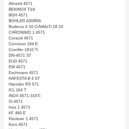
Almenit 4571
BEKINOX Ti16
BGH 4571
BOHLER A309RA
Buderus X 10 CrNiMoTi 18 10
CHRONIMO 1.4571
Coracid 4571
Corronon 184 E
Cronifer 1810 Ti
DN-4571 ST
EUD 4571
EW 4571
Eschmann 4571
HAFESTA B 4 ST
Hacodur RS 571
ICL 164 T
INOX 4571-316Ti
IS 4571
Inox 1.4571
KF 480 E
Klockner 1.4571
Koro 4571