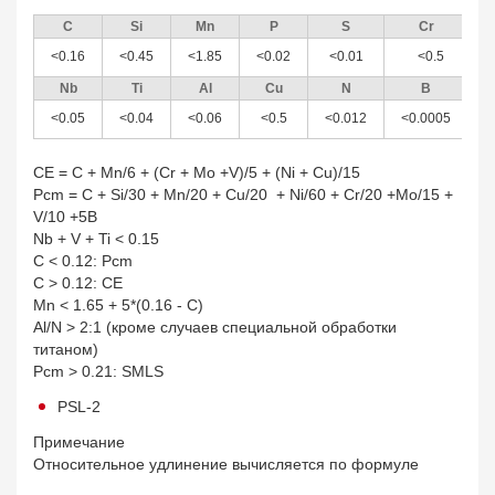
C
Si
Mn
P
S
Cr
<0.16
<0.45
<1.85
<0.02
<0.01
<0.5
Nb
Ti
Al
Cu
N
B
<0.05
<0.04
<0.06
<0.5
<0.012
<0.0005
О
CE = C + Mn/6 + (Cr + Mo +V)/5 + (Ni + Cu)/15
Pcm = C + Si/30 + Mn/20 + Cu/20 + Ni/60 + Cr/20 +Mo/15 +
V/10 +5B
Nb + V + Ti < 0.15
C < 0.12: Pcm
C > 0.12: CE
Mn < 1.65 + 5*(0.16 - С)
Al/N > 2:1 (кроме случаев специальной обработки
титаном)
Pcm > 0.21: SMLS
PSL-2
Примечание
Относительное удлинение вычисляется по формуле