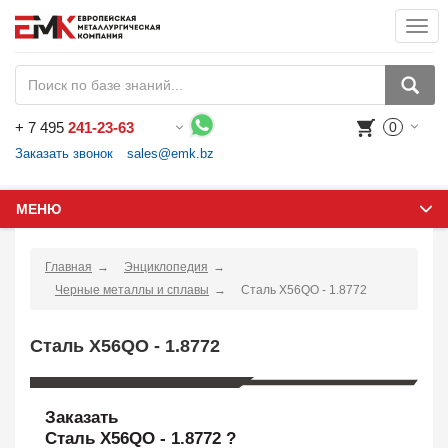
Togg
navi
+
7 495
241-23-63
0
Воспользуйтесь каталогом, положите товар в корзину и оформите заказ.
Заказать звонок
sales@emk.bz
МЕНЮ
Главная
Энциклопедия
Черные металлы и сплавы
Сталь X56QO - 1.8772
Сталь X56QO - 1.8772
Заказать
Сталь X56QO - 1.8772 ?