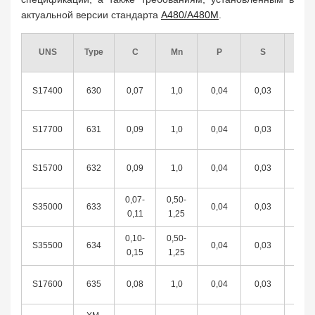
актуальной версии стандарта
A480/A480M
.
UNS
Type
C
Mn
P
S
Si
S17400
630
0,07
1,0
0,04
0,03
1,0
S17700
631
0,09
1,0
0,04
0,03
1,0
S15700
632
0,09
1,0
0,04
0,03
1,0
0,07-
0,50-
S35000
633
0,04
0,03
0,5
0,11
1,25
0,10-
0,50-
S35500
634
0,04
0,03
0,5
0,15
1,25
S17600
635
0,08
1,0
0,04
0,03
1,0