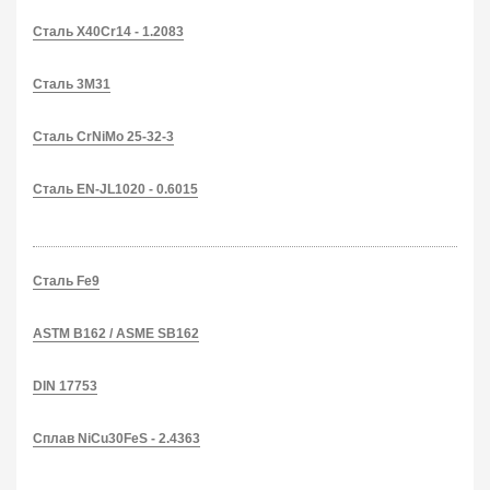
Сталь X40Cr14 - 1.2083
Сталь 3M31
Сталь CrNiMo 25-32-3
Сталь EN-JL1020 - 0.6015
Сталь Fe9
ASTM B162 / ASME SB162
DIN 17753
Сплав NiCu30FeS - 2.4363