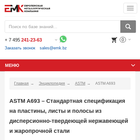
Togg
navi
+
7 495
241-23-63
0
Воспользуйтесь каталогом, положите товар в корзину и оформите заказ.
Заказать звонок
sales@emk.bz
МЕНЮ
Главная
Энциклопедия
ASTM
ASTM A693
ASTM A693 – Стандартная спецификация
на пластины, листы и полосы из
дисперсионно-твердеющей нержавеющей
и жаропрочной стали