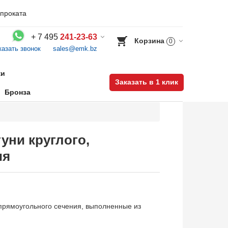
проката
+
7 495
241-23-63
Корзина
0
казать звонок
sales@emk.bz
Воспользуйтесь каталогом, положите товар в корзину и оформите заказ.
ки
Заказать в 1 клик
Бронза
уни круглого,
ия
 прямоугольного сечения, выполненные из