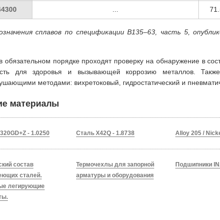
44300
...
71.
означения сплавов по спецификации B135–63, часть 5, опубл
в обязательном порядке проходят проверку на обнаружение в сос
ость для здоровья и вызывающей коррозию металлов. Такж
ушающими методами: вихретоковый, гидростатический и пневматич
ие материалы
320GD+Z - 1.0250
Сталь X42Q - 1.8738
Alloy 205 / Nick
ский состав
Термочехлы для запорной
Подшипники IN
еющих сталей.
арматуры и оборудования
ые легирующие
ты.