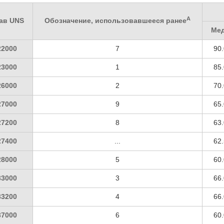
А
ав UNS
Обозначение, использовавшееся ранее
Ме
22000
7
90.
23000
1
85.
26000
2
70.
27000
9
65.
27200
8
63.
27400
...
62.
28000
5
60.
33000
3
66.
33200
4
66.
37000
6
60.