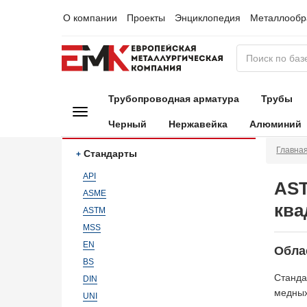
О компании
Проекты
Энциклопедия
Металлообр
Трубопроводная арматура
Трубы
Черный
Нержавейка
Алюминий
Главна
Стандарты
API
AST
ASME
ква
ASTM
MSS
EN
Обла
BS
Станда
DIN
медных
UNI