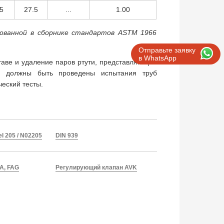
5
27.5
...
1.00
икованной в сборнике стандартов ASTM 1966
Отправьте заявку
в WhatsApp
таве и удаление паров ртути, представляющей
е должны быть проведены испытания труб
еский тесты.
el 205 / N02205
DIN 939
A, FAG
Регулирующий клапан AVK