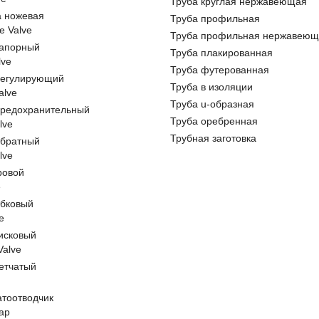
Труба круглая нержавеющая
а ножевая
Труба профильная
e Valve
Труба профильная нержавеющ
запорный
Труба плакированная
lve
Труба футерованная
регулирующий
Труба в изоляции
alve
Труба u-образная
предохранительный
Труба оребренная
lve
Трубная заготовка
обратный
lve
ровой
e
обковый
e
исковый
 Valve
етчатый
атоотводчик
ap