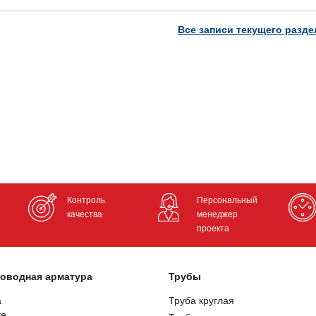
Все записи текущего разде
Контроль
Персональный
качества
менеджер
проекта
оводная арматура
Трубы
а
Труба круглая
ve