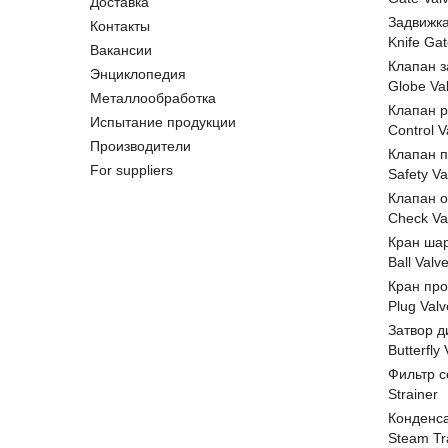
Доставка
Задвижк
Контакты
Knife Gat
Вакансии
Клапан 
Энциклопедия
Globe Va
Металлообработка
Клапан 
Испытание продукции
Control V
Производители
Клапан 
For suppliers
Safety Va
Клапан 
Check Va
Кран ша
Ball Valv
Кран пр
Plug Valv
Затвор д
Butterfly
Фильтр с
Strainer
Конденс
Steam Tr