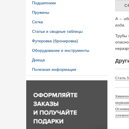
Подшипники
C
Пружины
A – об
Сетка
года.
Статьи и сводные таблицы
Трубы 
Футеровка (бронировка)
опасн
неразр
Оборудование и инструменты
Днища
Друг
Полезная информация
Сталь S
Химиче
нержав
Основн
элемен