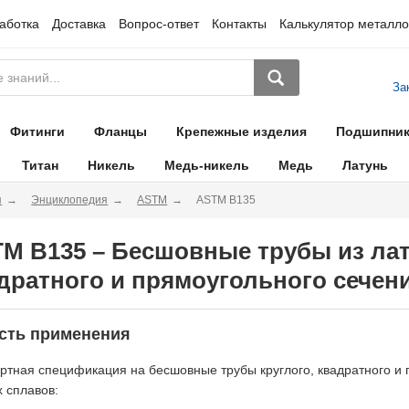
аботка
Доставка
Вопрос-ответ
Контакты
Калькулятор металло
За
Фитинги
Фланцы
Крепежные изделия
Подшипни
Титан
Никель
Медь-никель
Медь
Латунь
я
Энциклопедия
ASTM
ASTM B135
M B135 – Бесшовные трубы из лат
дратного и прямоугольного сечен
сть применения
ртная спецификация на бесшовные трубы круглого, квадратного и
 сплавов: