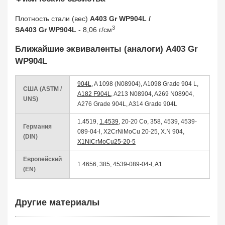
Плотность стали (вес)
A403 Gr WP904L /
3
SA403 Gr WP904L
- 8,06 г/см
Ближайшие эквиваленты (аналоги) A403 Gr
WP904L
904L
, A 1098 (N08904), A1098 Grade 904 L,
США (ASTM /
A182 F904L
, A213 N08904, A269 N08904,
UNS)
A276 Grade 904L, A314 Grade 904L
1.4519,
1.4539
, 20-20 Co, 358, 4539, 4539-
Германия
089-04-l, X2CrNiMoCu 20-25, X.N 904,
(DIN)
X1NiCrMoCu25-20-5
Европейский
1.4656, 385, 4539-089-04-l, A1
(EN)
Другие материалы