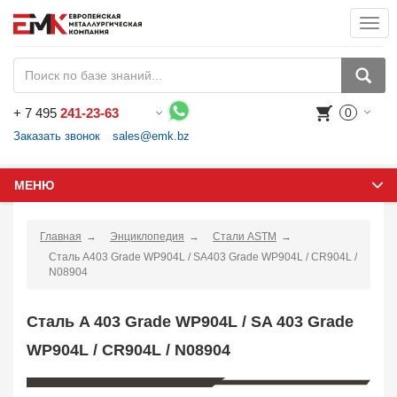
Togg
navi
+
7 495
241-23-63
0
Воспользуйтесь каталогом, положите товар в корзину и оформите заказ.
Заказать звонок
sales@emk.bz
МЕНЮ
Главная
Энциклопедия
Стали ASTM
Сталь A403 Grade WP904L / SA403 Grade WP904L / CR904L /
N08904
Сталь A 403 Grade WP904L / SA 403 Grade
WP904L / CR904L / N08904