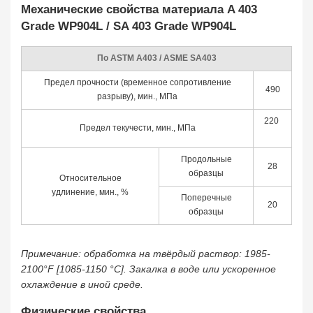
Механические свойства материала A 403
Grade WP904L / SA 403 Grade WP904L
По ASTM A403 / ASME SA403
Предел прочности (временное сопротивление
490
разрыву), мин., МПа
220
Предел текучести, мин., МПа
Продольные
28
образцы
Относительное
удлинение, мин., %
Поперечные
20
образцы
Примечание: обработка на твёрдый раствор: 1985-
2100°F [1085-1150 °С]. Закалка в воде или ускоренное
охлаждение в иной среде.
Физические свойства