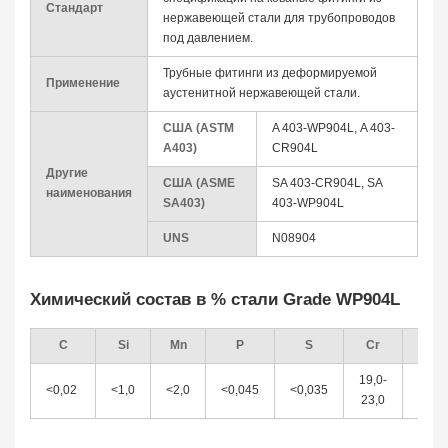
Стандарт
нержавеющей стали для трубопроводов
под давлением.
Трубные фитинги из деформируемой
Применение
аустенитной нержавеющей стали.
США (ASTM
A 403-WP904L, A 403-
A403)
CR904L
Другие
США (ASME
SA 403-CR904L, SA
наименования
SA403)
403-WP904L
UNS
N08904
Химический состав в % стали Grade WP904L
C
Si
Mn
P
S
Cr
Mo
19,0-
4,0-
<0,02
<1,0
<2,0
<0,045
<0,035
23,0
5,0