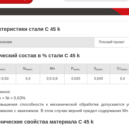
теристики стали C 45 k
енение
Плоский прокат
ческий состав в % стали C 45 k
Si
Mn
P
S
Cr
макс.
макс.
макс.
макс.
макс.
2-0,50
0,4
0,5-0,8
0,045
0,045
0,4
чание:
 + Ni < 0,63%
вышения способности к механической обработке допускается 
ованию с заказчиком. В этом случае верний предел содержания Mn
нические свойства материала C 45 k