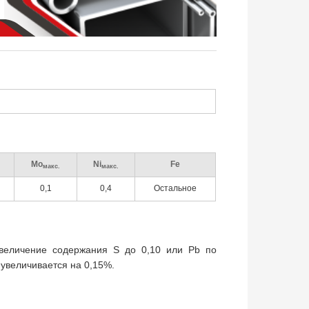
Mo
Ni
Fe
макс.
макс.
0,1
0,4
Остальное
увеличение содержания S до 0,10 или Pb по
 увеличивается на 0,15%.