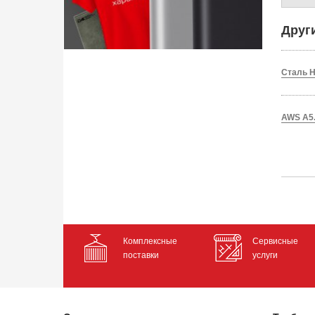
Друг
Сталь H
AWS A5
Комплексные
Сервисные
поставки
услуги