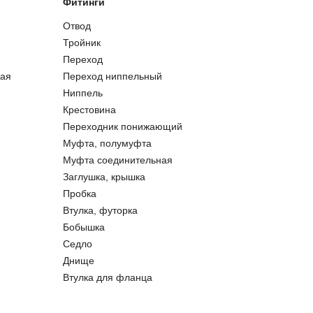
Фитинги
Отвод
Тройник
Переход
ая
Переход ниппельный
Ниппель
Крестовина
Переходник понижающий
Муфта, полумуфта
Муфта соединительная
Заглушка, крышка
Пробка
Втулка, футорка
Бобышка
Седло
Днище
Втулка для фланца