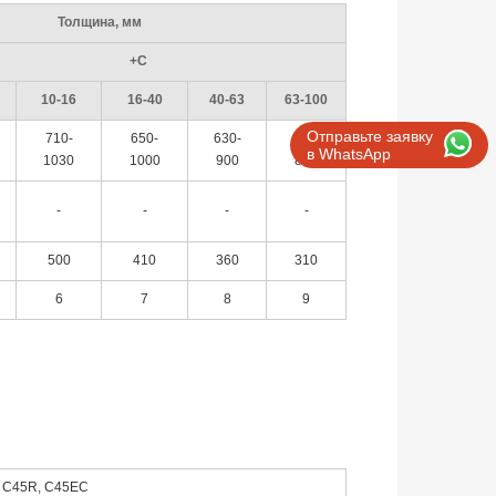
Толщина, мм
+С
10-16
16-40
40-63
63-100
Отправьте заявку
710-
650-
630-
580-
в WhatsApp
1030
1000
900
850
-
-
-
-
500
410
360
310
6
7
8
9
E, C45R, C45EC