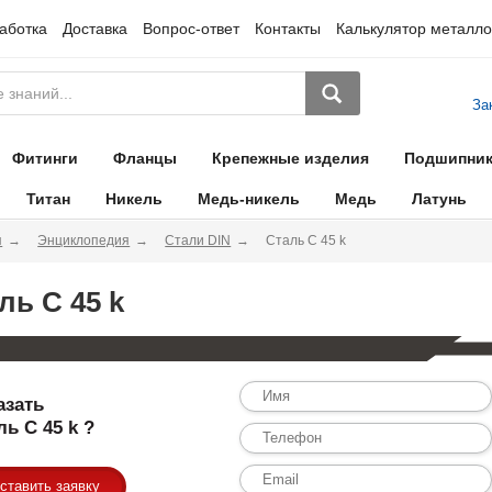
аботка
Доставка
Вопрос-ответ
Контакты
Калькулятор металло
За
Фитинги
Фланцы
Крепежные изделия
Подшипни
Титан
Никель
Медь-никель
Медь
Латунь
я
Энциклопедия
Стали DIN
Сталь C 45 k
ль C 45 k
азать
ль C 45 k ?
ставить заявку