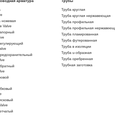
оводная арматура
Трубы
а
Труба круглая
ve
Труба круглая нержавеющая
а ножевая
Труба профильная
e Valve
Труба профильная нержавеющ
запорный
Труба плакированная
lve
Труба футерованная
регулирующий
Труба в изоляции
alve
Труба u-образная
предохранительный
Труба оребренная
lve
Трубная заготовка
обратный
lve
ровой
e
обковый
e
исковый
 Valve
етчатый