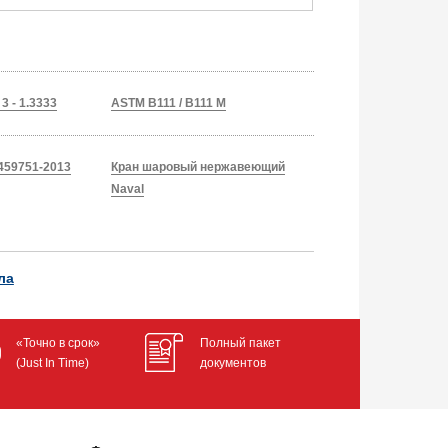
3 - 1.3333
ASTM B111 / B111 M
459751-2013
Кран шаровый нержавеющий
Naval
ла
«Точно в срок»
Полный пакет
(Just In Time)
документов