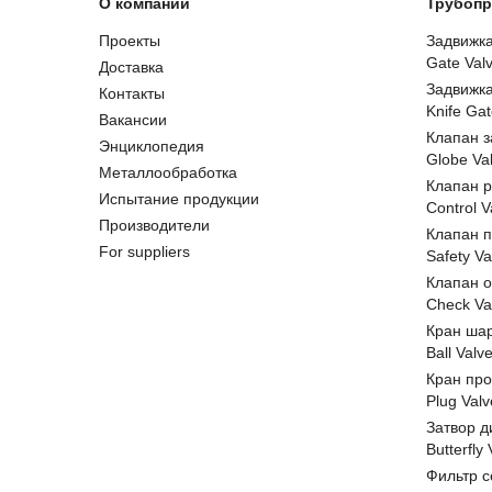
О компании
Трубопр
Проекты
Задвижк
Gate Val
Доставка
Задвижк
Контакты
Knife Gat
Вакансии
Клапан 
Энциклопедия
Globe Va
Металлообработка
Клапан 
Испытание продукции
Control V
Производители
Клапан 
For suppliers
Safety Va
Клапан 
Check Va
Кран ша
Ball Valv
Кран пр
Plug Valv
Затвор д
Butterfly
Фильтр с