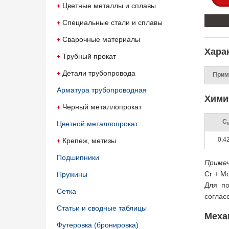
Цветные металлы и сплавы
Специальные стали и сплавы
Сварочные материалы
Харак
Трубный прокат
Детали трубопровода
Прим
Арматура трубопроводная
Хими
Черный металлопрокат
C
Цветной металлопрокат
0,4
Крепеж, метизы
Подшипники
Приме
Cr + Mo
Пружины
Для по
Сетка
соглас
Статьи и сводные таблицы
Меха
Футеровка (бронировка)