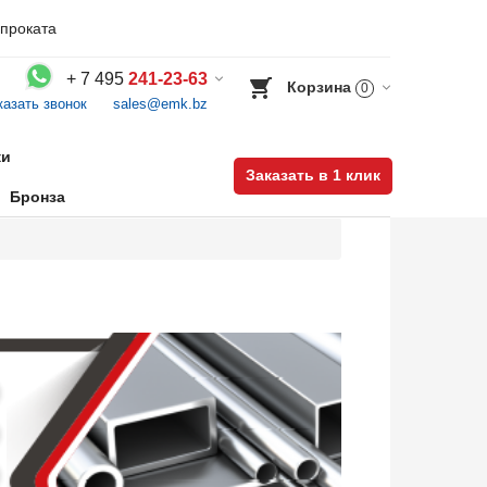
проката
+
7 495
241-23-63
Корзина
0
казать звонок
sales@emk.bz
Воспользуйтесь каталогом, положите товар в корзину и оформите заказ.
ки
Заказать в 1 клик
Бронза