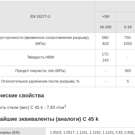
EN 10277-2
+SH
16-100
5-10
ел прочности (временное сопротивление разрыву),
580-
750-
(МПа)
820
1050
172-
Твёрдость HBW
-
242
Предел текучести, min (МПа)
-
565
Относительное удлинение после разрыва, %
-
5
ческие свойства
3
ть стали (вес) C 45 k - 7,83 г/см
айшие эквиваленты (аналоги) C 45 k
нормы (EN)
1.0503, 1.0517, 1.1191, 1.1192, 1.1201, C45, C45