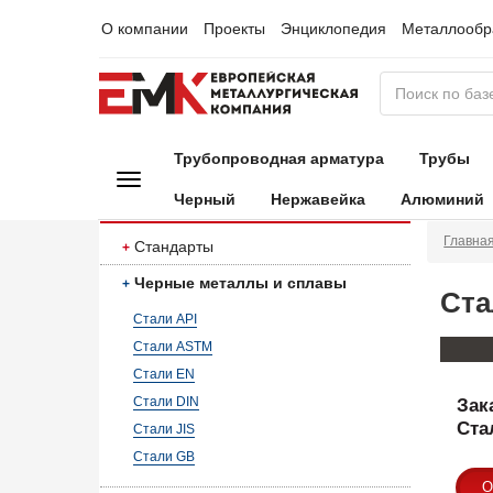
О компании
Проекты
Энциклопедия
Металлообр
Трубопроводная арматура
Трубы
Черный
Нержавейка
Алюминий
Главна
Стандарты
Черные металлы и сплавы
Ста
Стали API
Стали ASTM
Стали EN
Стали DIN
Зак
Ста
Стали JIS
Стали GB
О