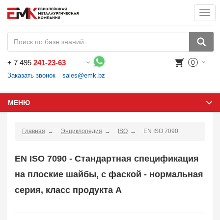
Togg
navi
+
7 495
241-23-63
0
Воспользуйтесь каталогом, положите товар в корзину и оформите заказ.
Заказать звонок
sales@emk.bz
МЕНЮ
Главная
Энциклопедия
ISO
EN ISO 7090
EN ISO 7090 - Стандартная спецификация
на плоские шайбы, с фаской - нормальная
серия, класс продукта A