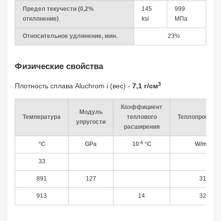
Предел текучести (0,2%
145
999
отклонение)
ksi
МПа
Относительное удлинение, мин.
23%
Физические свойства
3
Плотность сплава Aluchrom i (вес) -
7,1 г/см
Коэффициент
Модуль
Температура
теплового
Теплопроводн
упругости
расширения
-6
°С
GPa
10
°C
W/m °C
33
891
127
31,3
913
14
32,2