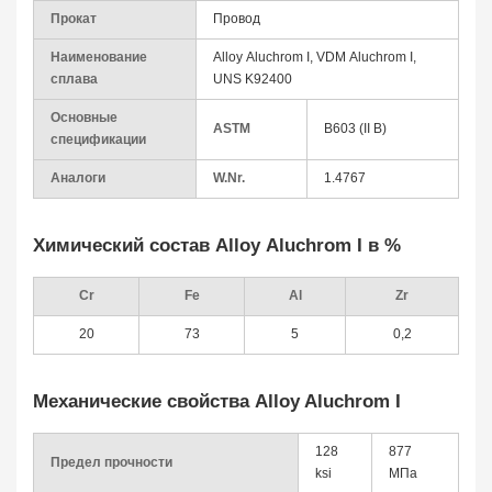
Прокат
Провод
Наименование
Alloy Aluchrom I, VDM Aluchrom I,
сплава
UNS K92400
Основные
ASTM
B603 (II B)
спецификации
Аналоги
W.Nr.
1.4767
Химический состав Alloy Aluchrom I в %
Cr
Fe
Al
Zr
20
73
5
0,2
Механические свойства Alloy Aluchrom I
128
877
Предел прочности
ksi
МПа