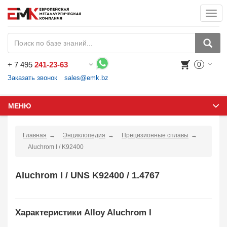
Togg
navi
+
7 495
241-23-63
0
Воспользуйтесь каталогом, положите товар в корзину и оформите заказ.
Заказать звонок
sales@emk.bz
МЕНЮ
Главная
Энциклопедия
Прецизионные сплавы
Aluchrom I / K92400
Aluchrom I / UNS K92400 / 1.4767
Характеристики Alloy Aluchrom I