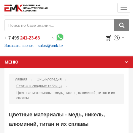
Togg
navi
+
7 495
241-23-63
0
Воспользуйтесь каталогом, положите товар в корзину и оформите заказ.
Заказать звонок
sales@emk.bz
МЕНЮ
Главная
Энциклопедия
Статьи и сводные таблицы
Цветные материалы - медь, никель, алюминий, титан и их
сплавы
Цветные материалы - медь, никель,
алюминий, титан и их сплавы