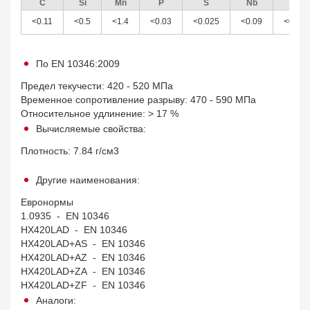
C
Si
Mn
P
S
Nb
Ti
<0.11
<0.5
<1.4
<0.03
<0.025
<0.09
<0.15
По EN 10346:2009
Предел текучести: 420 - 520 МПа
Временное сопротивление разрыву: 470 - 590 МПа
Относительное удлинение: > 17 %
Вычисляемые свойства:
Плотность: 7.84 г/см3
Другие наименования:
Евронормы
1.0935 - EN 10346
HX420LAD - EN 10346
HX420LAD+AS - EN 10346
HX420LAD+AZ - EN 10346
HX420LAD+ZA - EN 10346
HX420LAD+ZF - EN 10346
Аналоги: