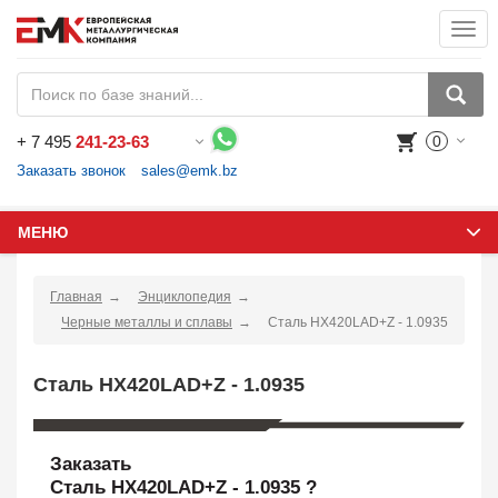
Togg
navi
+
7 495
241-23-63
0
Воспользуйтесь каталогом, положите товар в корзину и оформите заказ.
Заказать звонок
sales@emk.bz
МЕНЮ
Главная
Энциклопедия
Черные металлы и сплавы
Сталь HX420LAD+Z - 1.0935
Сталь HX420LAD+Z - 1.0935
Заказать
Сталь HX420LAD+Z - 1.0935 ?