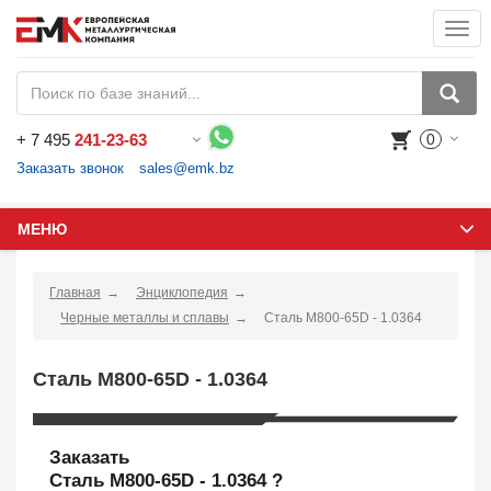
Togg
navi
+
7 495
241-23-63
0
Воспользуйтесь каталогом, положите товар в корзину и оформите заказ.
Заказать звонок
sales@emk.bz
МЕНЮ
Главная
Энциклопедия
Черные металлы и сплавы
Сталь M800-65D - 1.0364
Сталь M800-65D - 1.0364
Заказать
Сталь M800-65D - 1.0364 ?