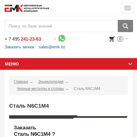
Togg
navi
+
7 495
241-23-63
0
Воспользуйтесь каталогом, положите товар в корзину и оформите заказ.
Заказать звонок
sales@emk.bz
МЕНЮ
Главная
Энциклопедия
Черные металлы и сплавы
Сталь N6C1M4
Сталь N6C1M4
Заказать
Сталь N6C1M4 ?