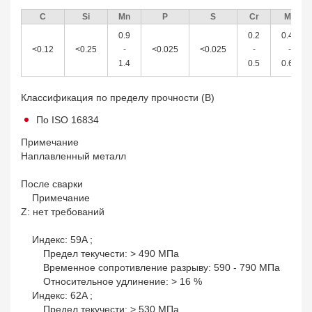
C
Si
Mn
P
S
Cr
Mo
0.9
0.2
0.40
<0.12
<0.25
-
<0.025
<0.025
-
-
1.4
0.5
0.65
Классификация по пределу прочности (B)
По ISO 16834
Примечание
Наплавленный металл
После сварки
Примечание
Z: нет требований
Индекс: 59A ;
Предел текучести: > 490 МПа
Временное сопротивление разрыву: 590 - 790 МПа
Относительное удлинение: > 16 %
Индекс: 62A ;
Предел текучести: > 530 МПа