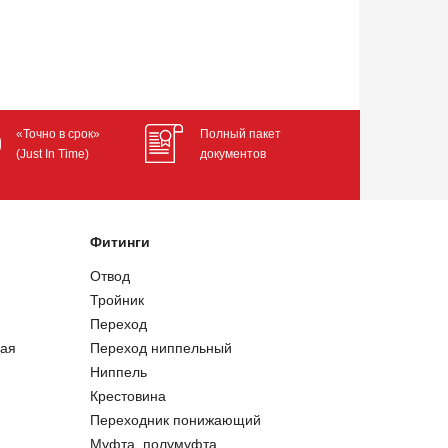
«Точно в срок»
Полный пакет
(Just In Time)
документов
Фитинги
Отвод
Тройник
Переход
ая
Переход ниппельный
Ниппель
Крестовина
Переходник понижающий
Муфта, полумуфта