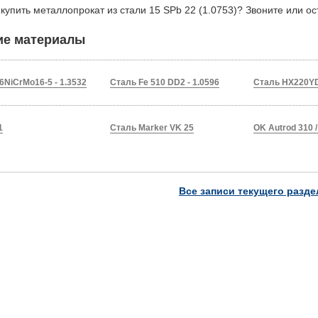
 купить металлопрокат из стали 15 SPb 22 (1.0753)? Звоните или о
ие материалы
6NiCrMo16-5 - 1.3532
Сталь Fe 510 DD2 - 1.0596
Сталь HX220YD
1
Сталь Marker VK 25
OK Autrod 310 
Все записи текущего разде