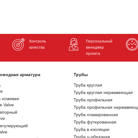
Контроль
Персональный
качества
менеджер
проекта
оводная арматура
Трубы
а
Труба круглая
ve
Труба круглая нержавеющая
а ножевая
Труба профильная
e Valve
Труба профильная нержавеющ
запорный
Труба плакированная
lve
Труба футерованная
регулирующий
Труба в изоляции
alve
Труба u-образная