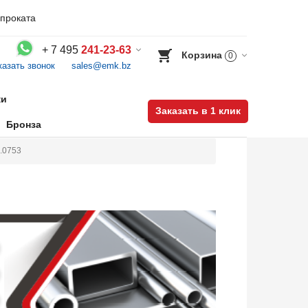
проката
+
7 495
241-23-63
Корзина
0
казать звонок
sales@emk.bz
Воспользуйтесь каталогом, положите товар в корзину и оформите заказ.
ки
Заказать в 1 клик
Бронза
1.0753