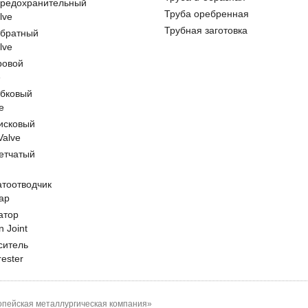
предохранительный
Труба оребренная
lve
Трубная заготовка
обратный
lve
ровой
e
обковый
e
исковый
 Valve
етчатый
атоотводчик
ap
атор
n Joint
ситель
rester
пейская металлургическая компания»