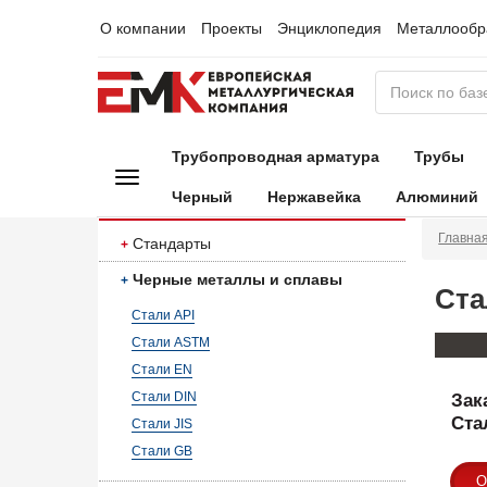
О компании
Проекты
Энциклопедия
Металлообр
Трубопроводная арматура
Трубы
Черный
Нержавейка
Алюминий
Главна
Стандарты
Черные металлы и сплавы
Ста
Стали API
Стали ASTM
Стали EN
Стали DIN
Зак
Ста
Стали JIS
Стали GB
О