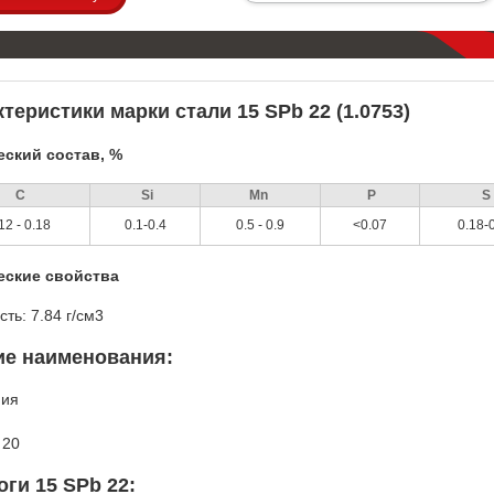
теристики марки стали 15 SPb 22 (1.0753)
ский состав, %
С
Si
Mn
P
S
12 - 0.18
0.1-0.4
0.5 - 0.9
<0.07
0.18-
еские свойства
сть: 7.84 г/см3
ие наименования:
ния
b 20
ги 15 SPb 22: