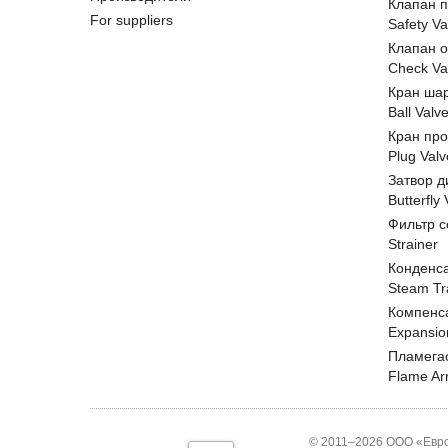
Клапан 
For suppliers
Safety Va
Клапан 
Check Va
Кран ша
Ball Valv
Кран пр
Plug Valv
Затвор д
Butterfly
Фильтр с
Strainer
Конденс
Steam Tr
Компенс
Expansio
Пламега
Flame Ar
© 2011–2026 ООО «Евро