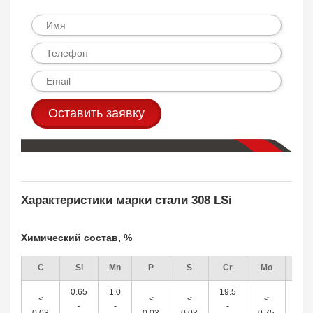
Оставить заявку
Характеристики марки стали 308 LSi
Химический состав, %
C
Si
Mn
P
S
Cr
Mo
Ni
0.65
1.0
19.5
9.0
<
<
<
<
-
-
-
-