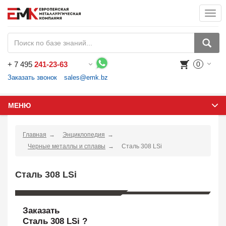
Togg
navi
+
7 495
241-23-63
0
Воспользуйтесь каталогом, положите товар в корзину и оформите заказ.
Заказать звонок
sales@emk.bz
МЕНЮ
Главная
Энциклопедия
Черные металлы и сплавы
Сталь 308 LSi
Сталь 308 LSi
Заказать
Сталь 308 LSi ?