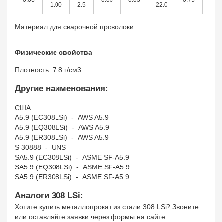
0.03
0.03
0.03
0.75
1.00
2.5
22.0
11.0
Материал для сварочной проволоки.
Физические свойства
Плотность: 7.8 г/см3
Другие наименования:
США
A5.9 (EC308LSi) - AWS A5.9
A5.9 (EQ308LSi) - AWS A5.9
A5.9 (ER308LSi) - AWS A5.9
S 30888 - UNS
SA5.9 (EC308LSi) - ASME SF-A5.9
SA5.9 (EQ308LSi) - ASME SF-A5.9
SA5.9 (ER308LSi) - ASME SF-A5.9
Аналоги 308 LSi:
Хотите купить металлопрокат из стали 308 LSi? Звоните
или оставляйте заявки через формы на сайте.