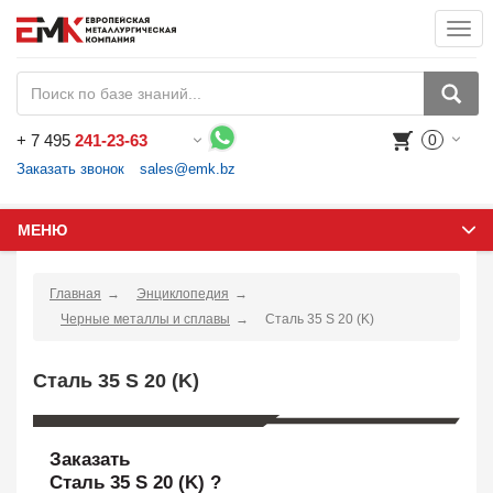
Togg
navi
+
7 495
241-23-63
0
Воспользуйтесь каталогом, положите товар в корзину и оформите заказ.
Заказать звонок
sales@emk.bz
МЕНЮ
Главная
Энциклопедия
Черные металлы и сплавы
Сталь 35 S 20 (K)
Сталь 35 S 20 (K)
Заказать
Сталь 35 S 20 (K) ?