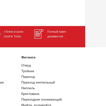
«Точно в срок»
Полный пакет
(Just In Time)
документов
Фитинги
Отвод
Тройник
Переход
ая
Переход ниппельный
Ниппель
Крестовина
Переходник понижающий
Муфта, полумуфта