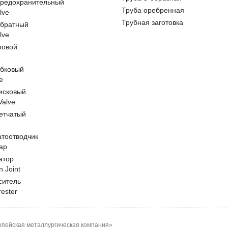
предохранительный
Труба оребренная
lve
Трубная заготовка
обратный
lve
ровой
e
обковый
e
исковый
 Valve
етчатый
атоотводчик
ap
атор
n Joint
ситель
rester
пейская металлургическая компания»