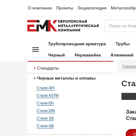
О компании
Проекты
Энциклопедия
Металлообр
Трубопроводная арматура
Трубы
Черный
Нержавейка
Алюминий
Главна
Стандарты
Черные металлы и сплавы
Ста
Стали API
Стали ASTM
Стали EN
Стали DIN
Зак
Стал
Стали JIS
Стали GB
О