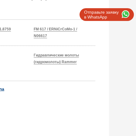
Отправьте заявку
в WhatsApp
1.8759
FM 617 / ERNiCrCoMo-1 /
N06617
Гидравлические молоты
(гидромолоты) Rammer
ла