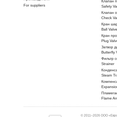
Клапан 
For suppliers
Safety Va
Клапан 
Check Va
Кран ша
Ball Valv
Кран пр
Plug Valv
Затвор д
Butterfly
Фильтр с
Strainer
Конденс
Steam Tr
Компенс
Expansio
Пламега
Flame Ar
© 2011–2026 ООО «Евро