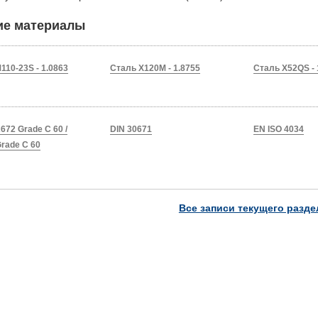
ие материалы
110-23S - 1.0863
Сталь X120M - 1.8755
Сталь X52QS - 
672 Grade C 60 /
DIN 30671
EN ISO 4034
rade C 60
Все записи текущего разде