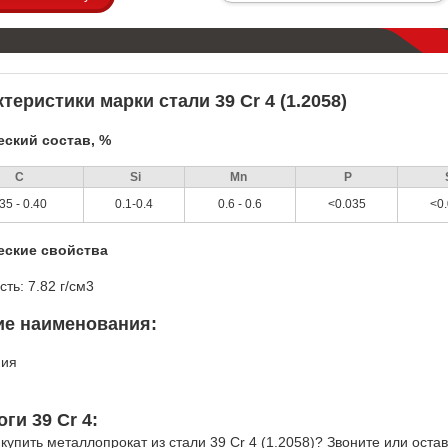
теристики марки стали 39 Cr 4 (1.2058)
ский состав, %
С
Si
Mn
P
35 - 0.40
0.1-0.4
0.6 - 0.6
<0.035
<0
еские свойства
сть: 7.82 г/см3
ие наименования:
ния
8
ги 39 Cr 4:
 купить металлопрокат из стали 39 Cr 4 (1.2058)? Звоните или оста