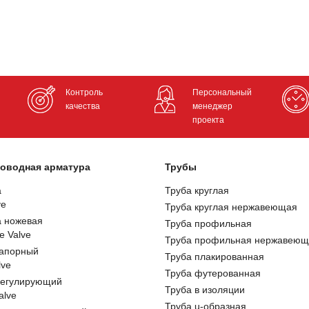
Контроль
Персональный
качества
менеджер
проекта
оводная арматура
Трубы
а
Труба круглая
ve
Труба круглая нержавеющая
а ножевая
Труба профильная
e Valve
Труба профильная нержавеющ
запорный
Труба плакированная
lve
Труба футерованная
регулирующий
Труба в изоляции
alve
Труба u-образная