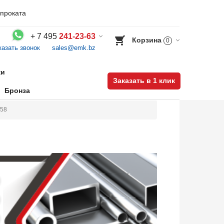
проката
+
7 495
241-23-63
Корзина
0
казать звонок
sales@emk.bz
Воспользуйтесь каталогом, положите товар в корзину и оформите заказ.
ки
Заказать в 1 клик
Бронза
058