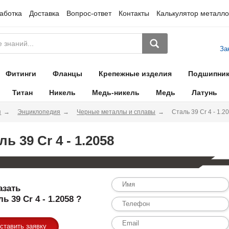
аботка
Доставка
Вопрос-ответ
Контакты
Калькулятор металло
За
Фитинги
Фланцы
Крепежные изделия
Подшипни
Титан
Никель
Медь-никель
Медь
Латунь
я
Энциклопедия
Черные металлы и сплавы
Сталь 39 Cr 4 - 1.2
ль 39 Cr 4 - 1.2058
азать
ь 39 Cr 4 - 1.2058 ?
ставить заявку