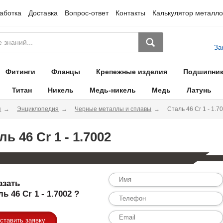
аботка
Доставка
Вопрос-ответ
Контакты
Калькулятор металло
За
Фитинги
Фланцы
Крепежные изделия
Подшипни
Титан
Никель
Медь-никель
Медь
Латунь
я
Энциклопедия
Черные металлы и сплавы
Сталь 46 Cr 1 - 1.7
ль 46 Cr 1 - 1.7002
азать
ь 46 Cr 1 - 1.7002 ?
ставить заявку