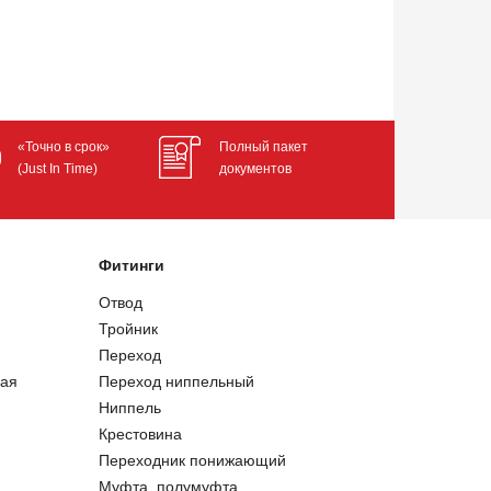
«Точно в срок»
Полный пакет
(Just In Time)
документов
Фитинги
Отвод
Тройник
Переход
ая
Переход ниппельный
Ниппель
Крестовина
Переходник понижающий
Муфта, полумуфта