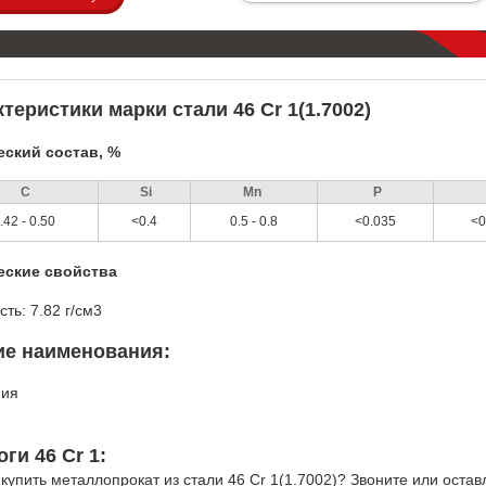
теристики марки стали 46 Cr 1(1.7002)
ский состав, %
С
Si
Mn
P
.42 - 0.50
<0.4
0.5 - 0.8
<0.035
<0
еские свойства
сть: 7.82 г/см3
ие наименования:
ния
2
ги 46 Cr 1:
 купить металлопрокат из стали 46 Cr 1(1.7002)? Звоните или оста