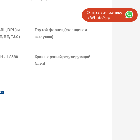
Отправьте заявку
в WhatsApp
RL, DRL) и
Глухой фланец (фланцевая
E, BE, T&C)
заглушка)
 - 1.8688
Кран шаровый регулирующий
Naval
ла