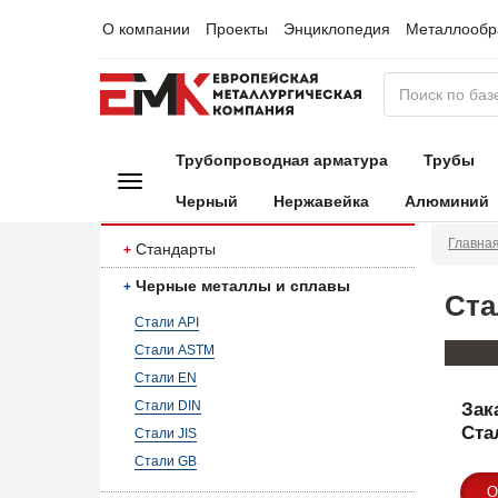
О компании
Проекты
Энциклопедия
Металлообр
Трубопроводная арматура
Трубы
Черный
Нержавейка
Алюминий
Главна
Стандарты
Черные металлы и сплавы
Ста
Стали API
Стали ASTM
Стали EN
Стали DIN
Зак
Стал
Стали JIS
Стали GB
О