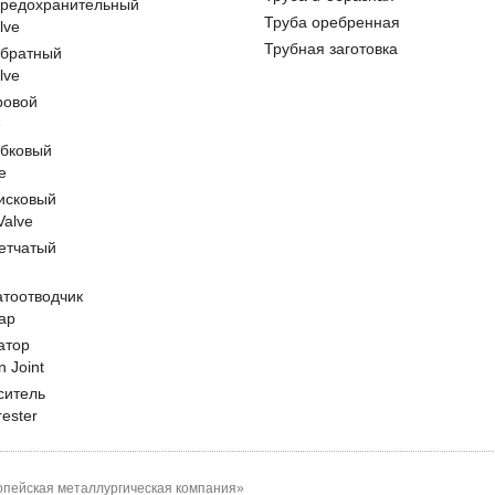
предохранительный
Труба оребренная
lve
Трубная заготовка
обратный
lve
ровой
e
обковый
e
исковый
 Valve
етчатый
атоотводчик
ap
атор
n Joint
ситель
rester
пейская металлургическая компания»