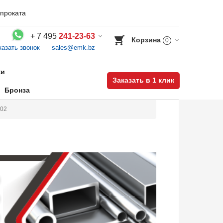
проката
+
7 495
241-23-63
Корзина
0
казать звонок
sales@emk.bz
Воспользуйтесь каталогом, положите товар в корзину и оформите заказ.
ки
Заказать в 1 клик
Бронза
002