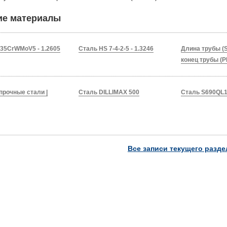
ие материалы
35CrWMoV5 - 1.2605
Сталь HS 7-4-2-5 - 1.3246
Длина трубы (S
конец трубы (P
рочные стали |
Сталь DILLIMAX 500
Сталь S690QL1H
Все записи текущего разде