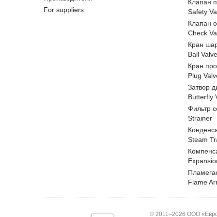
Клапан 
For suppliers
Safety Va
Клапан 
Check Va
Кран ша
Ball Valv
Кран пр
Plug Valv
Затвор д
Butterfly
Фильтр с
Strainer
Конденс
Steam Tr
Компенс
Expansio
Пламега
Flame Ar
© 2011–2026 ООО «Евро