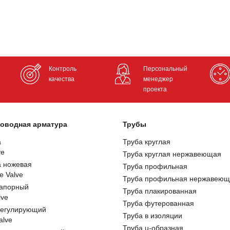
Контроль
Персональный
качества
менеджер
проекта
оводная арматура
Трубы
а
Труба круглая
ve
Труба круглая нержавеющая
а ножевая
Труба профильная
e Valve
Труба профильная нержавеющ
запорный
Труба плакированная
lve
Труба футерованная
регулирующий
Труба в изоляции
alve
Труба u-образная