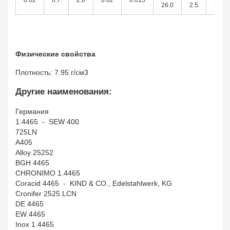
0.02
0.7
2.0
0.02
0.015
26.0
2.5
25.0
Физические свойства
Плотность: 7.95 г/см3
Другие наименования:
Германия
1.4465 - SEW 400
725LN
A405
Alloy 25252
BGH 4465
CHRONIMO 1.4465
Coracid 4465 - KIND & CO., Edelstahlwerk, KG
Cronifer 2525 LCN
DE 4465
EW 4465
Inox 1.4465