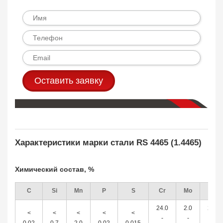
Оставить заявку
Характеристики марки стали RS 4465 (1.4465)
Химический состав, %
C
Si
Mn
P
S
Cr
Mo
Ni
24.0
2.0
22.0
<
<
<
<
<
-
-
-