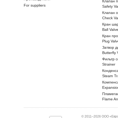
Клапан 
For suppliers
Safety Va
Клапан 
Check Va
Кран ша
Ball Valv
Кран пр
Plug Valv
Затвор д
Butterfly
Фильтр с
Strainer
Конденс
Steam Tr
Компенс
Expansio
Пламега
Flame Ar
© 2011–2026 ООО «Евро