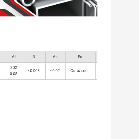
Al
N
As
Fe
Sn
OE
0.02-
8
<0.008
<0.02
Остальное
<0.02
<0.02
0.08