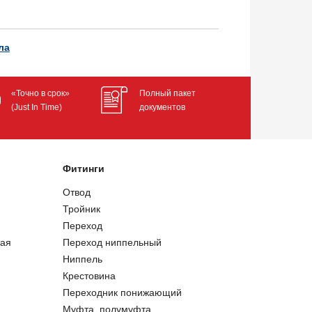
ла
«Точно в срок»
Полный пакет
(Just In Time)
документов
Фитинги
Отвод
Тройник
Переход
ая
Переход ниппельный
Ниппель
Крестовина
Переходник понижающий
Муфта, полумуфта