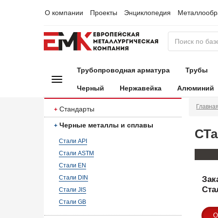
О компании
Проекты
Энциклопедия
Металлообр
Трубопроводная арматура
Трубы
Черный
Нержавейка
Алюминий
Главна
Стандарты
Черные металлы и сплавы
СТа
Стали API
Стали ASTM
Стали EN
Стали DIN
Зак
Ста
Стали JIS
Стали GB
О