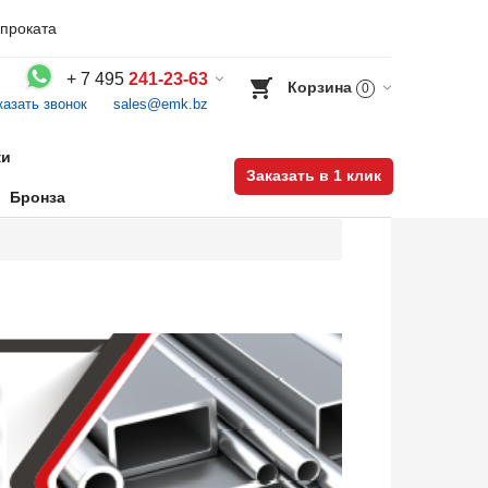
проката
+
7 495
241-23-63
Корзина
0
казать звонок
sales@emk.bz
Воспользуйтесь каталогом, положите товар в корзину и оформите заказ.
ки
Заказать в 1 клик
Бронза