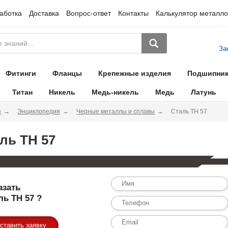
аботка
Доставка
Вопрос-ответ
Контакты
Калькулятор металло
За
Фитинги
Фланцы
Крепежные изделия
Подшипни
Титан
Никель
Медь-никель
Медь
Латунь
я
Энциклопедия
Черные металлы и сплавы
Сталь TH 57
ль TH 57
азать
ль TH 57 ?
ставить заявку