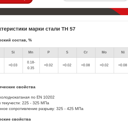
ктеристики марки стали TH 57
ский состав, %
Si
Mn
P
S
Cr
Mo
Ni
0.18-
<0.03
<0.02
<0.02
<0.08
<0.02
<0.0
0.35
ические свойства
холоднокатаная по EN 10202
 текучести: 225 - 325 МПа
ное сопротивление разрыву: 325 - 425 МПа
еские свойства