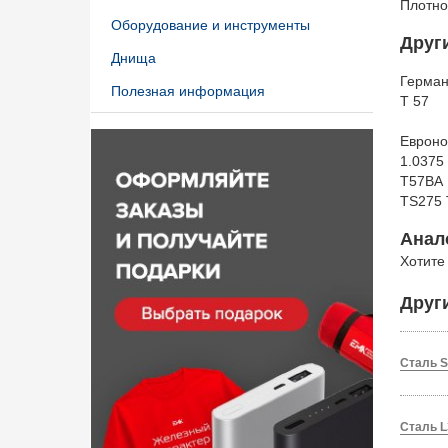
Плотно
Оборудование и инструменты
Друг
Днища
Герма
Полезная информация
T 57
Еврон
1.0375
T57BA
TS275
Анал
Хотите
Друг
Сталь S
Сталь L