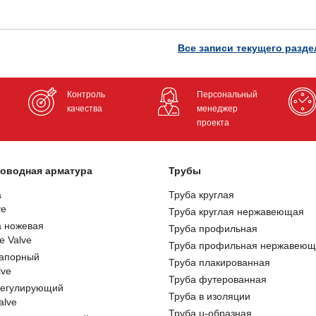
Все записи текущего разде
Контроль
Персональный
качества
менеджер
проекта
оводная арматура
Трубы
а
Труба круглая
ve
Труба круглая нержавеющая
а ножевая
Труба профильная
e Valve
Труба профильная нержавеющ
запорный
Труба плакированная
lve
Труба футерованная
регулирующий
Труба в изоляции
alve
Труба u-образная