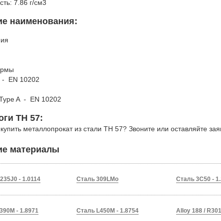
сть: 7.86 г/см3
ие наименования:
ния
ормы
 - EN 10202
 Type A - EN 10202
оги TH 57:
 купить металлопрокат из стали TH 57? Звоните или оставляйте за
ие материалы
235J0 - 1.0114
Сталь 309LMo
Сталь 3C50 - 1
390M - 1.8971
Сталь L450M - 1.8754
Alloy 188 / R30