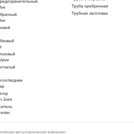
предохранительный
Труба оребренная
lve
Трубная заготовка
обратный
lve
ровой
e
обковый
e
исковый
 Valve
етчатый
атоотводчик
ap
атор
n Joint
ситель
rester
пейская металлургическая компания»